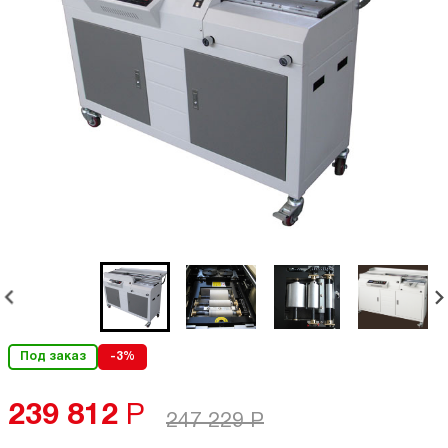
Под заказ
-3%
239 812
Р
247 229
Р