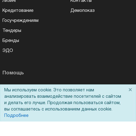
Лизинг
Контакты
Кредитование
Демопоказ
Госучреждениям
Тендеры
Бренды
ЭДО
Помощь
Вопрос-ответ
×
Мы используем cookie. Это позволяет нам
Реквизиты
анализировать взаимодействие посетителей с сайтом
и делать его лучше. Продолжая пользоваться сайтом,
Гарантии и возврат
вы соглашаетесь с использованием данных cookie.
Подробнее
Сервисный центр
Вакансии