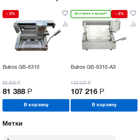
- 3%
Доступно в кредит
- 3%
Bulros GB-6310
Bulros GB-6310-A3
83 905
Р
110 531
Р
81 388
Р
107 216
Р
В корзину
В корзину
Метки