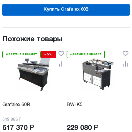
Купить Grafalex 60B
Похожие товары
Доступно в кредит
- 5%
Доступно в кредит
Grafalex 60R
BW-K5
649 863
Р
617 370
Р
229 080
Р