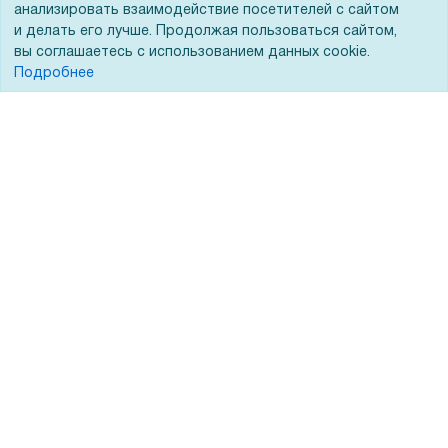
заказе этого товара
анализировать взаимодействие посетителей с сайтом
и делать его лучше. Продолжая пользоваться сайтом,
Вопрос-ответ
вы соглашаетесь с использованием данных cookie.
Получить скидку
Не показывать
Реквизиты
Подробнее
Гарантии и возврат
Сервисный центр
Вакансии
Обратная связь
Для Таможенного союза
Запрос актов сверки
© 2002 - 2026 Форофис – поставки оборудования для бизнеса:
полиграфического, банковского, презентационного и оргтехники
На информационном ресурсе применяются
рекомендательные