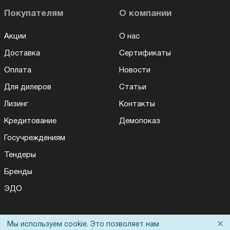
Покупателям
О компании
Акции
О нас
Доставка
Сертификаты
Оплата
Новости
Для дилеров
Статьи
Лизинг
Контакты
Кредитование
Демопоказ
Госучреждениям
Тендеры
Бренды
ЭДО
×
Мы используем cookie. Это позволяет нам
Для Вас доступно эксклюзивное приложение при
Помощь
×