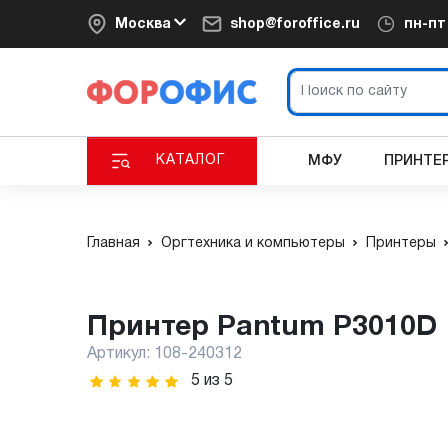
Москва
shop@foroffice.ru
пн-п
КАТАЛОГ
МФУ
ПРИНТЕ
Главная
Оргтехника и компьютеры
Принтеры
Принтер Pantum P3010D
Артикул:
108-240312
5
из
5