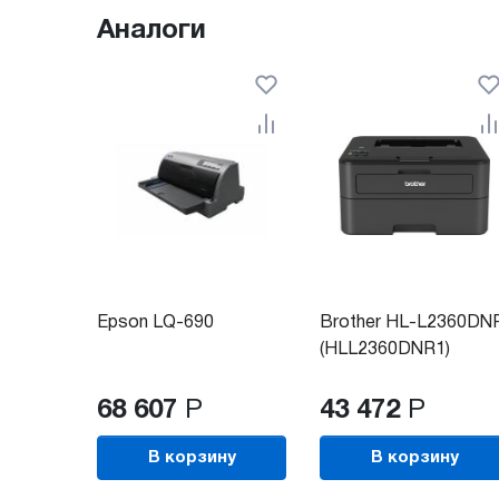
Аналоги
Epson LQ-690
Brother HL-L2360DN
(HLL2360DNR1)
68 607
Р
43 472
Р
В корзину
В корзину