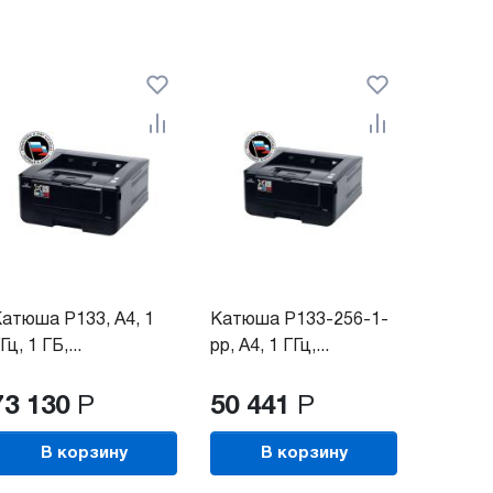
атюша P133, A4, 1
Катюша P133-256-1-
Гц, 1 ГБ,...
pp, A4, 1 ГГц,...
73 130
Р
50 441
Р
В корзину
В корзину