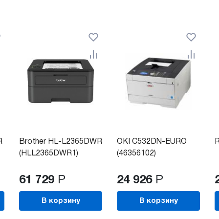
R
Brother HL-L2365DWR
OKI C532DN-EURO
R
(HLL2365DWR1)
(46356102)
61 729
Р
24 926
Р
В корзину
В корзину