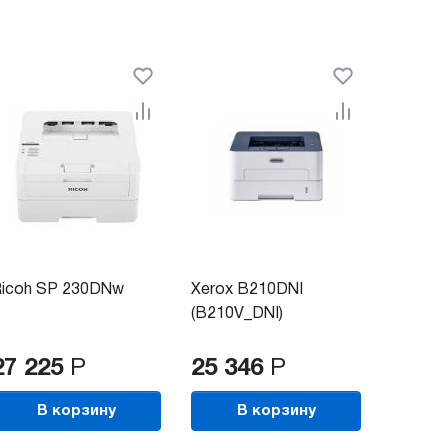
icoh SP 230DNw
Xerox B210DNI
Pantum
(B210V_DNI)
27 225
Р
25 346
Р
24 2
В корзину
В корзину
В