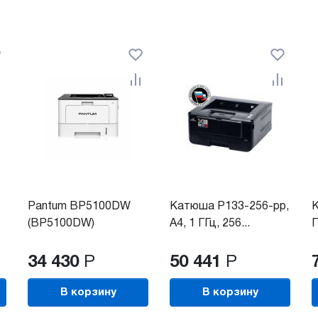
Pantum BP5100DW
Катюша P133-256-pp,
К
(BP5100DW)
A4, 1 ГГц, 256...
Г
34 430
Р
50 441
Р
В корзину
В корзину