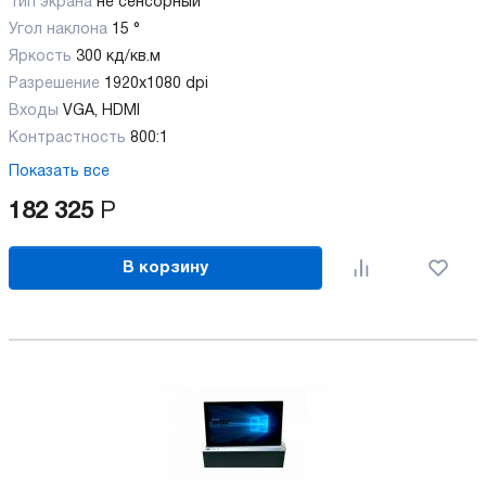
Тип экрана
не сенсорный
Угол наклона
15 °
Яркость
300 кд/кв.м
Разрешение
1920х1080 dpi
Входы
VGA, HDMI
Контрастность
800:1
Показать все
182 325
Р
В корзину