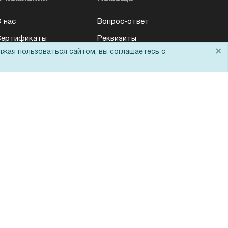
 нас
Вопрос-ответ
Сертификаты
Реквизиты
×
лжая пользоваться сайтом, вы соглашаетесь с
овости
Гарантии и возврат
татьи
Сервисный центр
онтакты
Вакансии
емопоказ
Обратная связь
Для Таможенного
союза