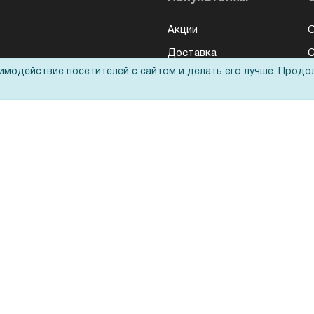
Акции
О
Доставка
аимодействие посетителей с сайтом и делать его лучше. Продо
Оплата
Н
Для дилеров
С
Лизинг
К
Кредитование
Д
Госучреждениям
Тендеры
Бренды
ЭДО
Запрос актов сверки