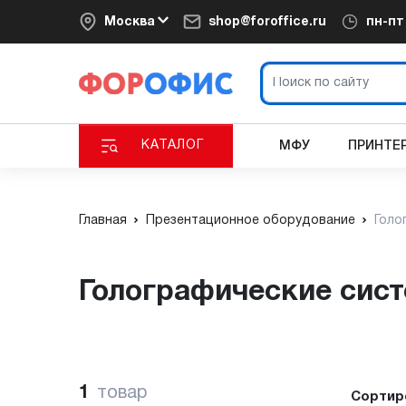
Москва
shop@foroffice.ru
пн-п
КАТАЛОГ
МФУ
ПРИНТЕ
Главная
Презентационное оборудование
Голо
Голографические сис
1
товар
Сортир