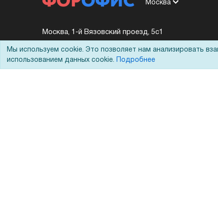
Москва
Москва, 1-й Вязовский проезд, 5с1
Мы используем cookie. Это позволяет нам анализировать вз
+7 (495) 228-20-11
использованием данных cookie.
Подробнее
8 (800) 333-10-11
shop@foroffice.ru
Перезвоните мне
Задать вопрос