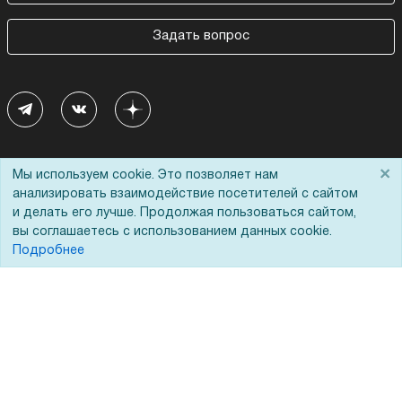
Задать вопрос
Покупателям
О компании
×
Мы используем cookie. Это позволяет нам
анализировать взаимодействие посетителей с сайтом
Акции
О нас
и делать его лучше. Продолжая пользоваться сайтом,
вы соглашаетесь с использованием данных cookie.
Доставка
Сертификаты
Подробнее
Оплата
Новости
Для дилеров
Статьи
Лизинг
Контакты
Кредитование
Демопоказ
Госучреждениям