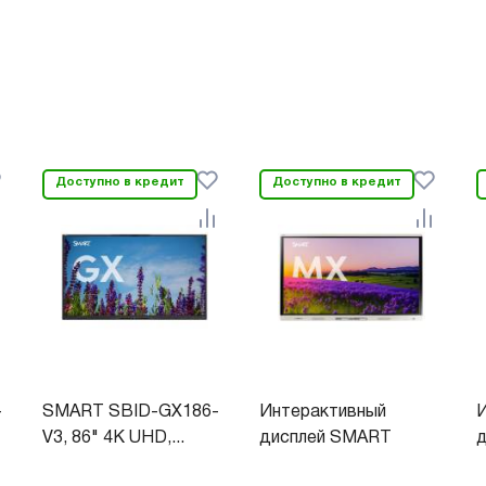
Доступно в кредит
Доступно в кредит
-
SMART SBID-GX186-
Интерактивный
И
V3, 86" 4K UHD,...
дисплей SMART
модель...
м