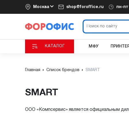
Москва
shop@foroffice.ru
пн-п
КАТАЛОГ
МФУ
ПРИНТЕ
Главная
Список брендов
SMART
SMART
ООО «Компсервис» является официальным дил