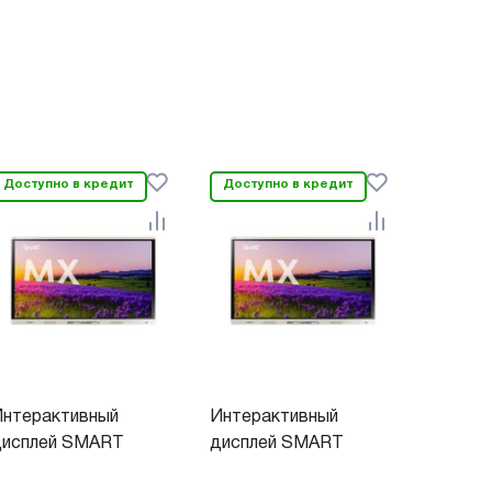
Доступно в кредит
Доступно в кредит
Доступ
нтерактивный
Интерактивный
SMART
дисплей SMART
дисплей SMART
V2, 65"
одель...
модель...