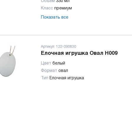
Объем
330 мл
Класс
премиум
Показать все
Артикул:
122-090830
Елочная игрушка Овал H009
Цвет
белый
Формат
овал
Тип
Елочная игрушка