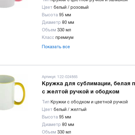
Тип
Кружки с цветной ручкой и заливкой
Цвет
белый / розовый
Высота
95 мм
Диаметр
80 мм
Объем
330 мл
Класс
премиум
Показать все
Артикул:
122-024865
Кружка для сублимации, белая 
с желтой ручкой и ободком
Тип
Кружки с ободком и цветной ручкой
Цвет
белый / желтый
Высота
95 мм
Диаметр
80 мм
Объем
330 мл