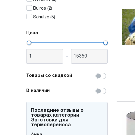
Bulros
(2)
Schulze
(5)
Цена
-
Товары со скидкой
В наличии
Последние отзывы о
товарах категории
Заготовки для
термопереноса
Денис
Анна
Александр Горбачев
Дмитрий
Евгений