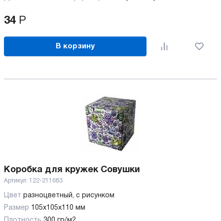
34
Р
В корзину
Коробка для кружек Совушки
Артикул:
122-211683
Цвет
разноцветный, с рисунком
Размер
105х105х110 мм
Плотность
300 гр/м2