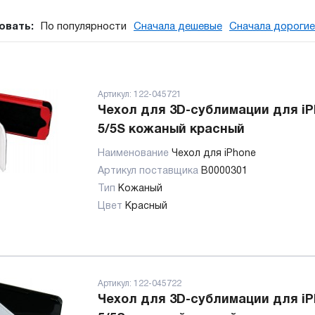
овать:
По популярности
Сначала дешевые
Сначала дорогие
Артикул:
122-045721
Чехол для 3D-сублимации для i
5/5S кожаный красный
Наименование
Чехол для iPhone
Артикул поставщика
В0000301
Тип
Кожаный
Цвет
Красный
Артикул:
122-045722
Чехол для 3D-сублимации для i