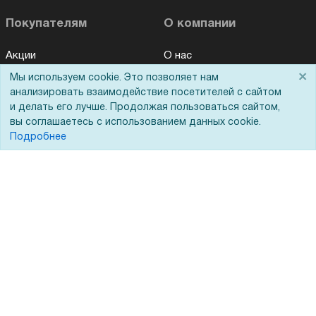
Покупателям
О компании
Акции
О нас
×
Мы используем cookie. Это позволяет нам
Доставка
Сертификаты
анализировать взаимодействие посетителей с сайтом
Оплата
Новости
и делать его лучше. Продолжая пользоваться сайтом,
вы соглашаетесь с использованием данных cookie.
Для дилеров
Статьи
Подробнее
Лизинг
Контакты
Кредитование
Демопоказ
Госучреждениям
Тендеры
Бренды
ЭДО