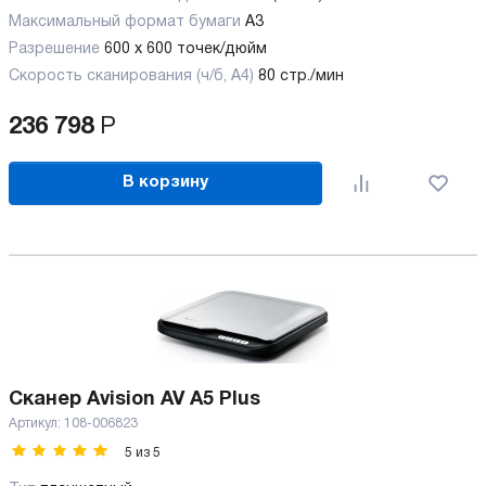
Максимальный формат бумаги
А3
Разрешение
600 x 600 точек/дюйм
Скорость сканирования (ч/б, А4)
80 стр./мин
236 798
Р
В корзину
Сканер Avision AV A5 Plus
Артикул:
108-006823
5
из
5