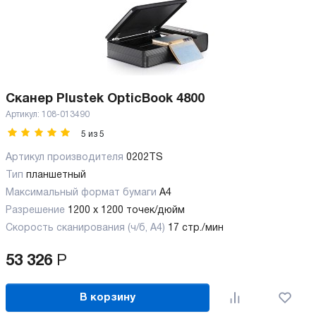
Сканер Plustek OpticBook 4800
Артикул:
108-013490
5
из
5
Артикул производителя
0202TS
Тип
планшетный
Максимальный формат бумаги
А4
Разрешение
1200 x 1200 точек/дюйм
Скорость сканирования (ч/б, А4)
17 стр./мин
53 326
Р
В корзину