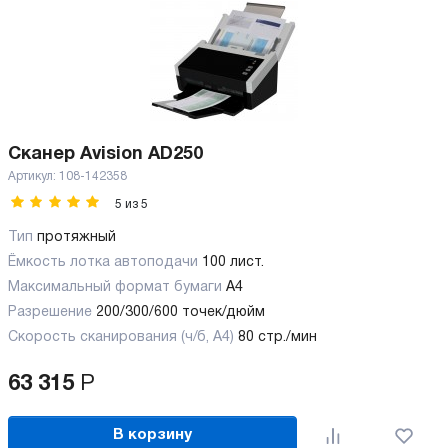
Сканер Avision AD250
Артикул:
108-142358
5
из
5
Тип
протяжный
Ёмкость лотка автоподачи
100 лист.
Максимальный формат бумаги
А4
Разрешение
200/300/600 точек/дюйм
Скорость сканирования (ч/б, А4)
80 стр./мин
63 315
Р
В корзину