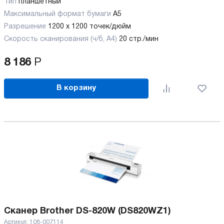
Тип
планшетный
Максимальный формат бумаги
А5
Разрешение
1200 x 1200 точек/дюйм
Скорость сканирования (ч/б, А4)
20 стр./мин
8 186
Р
В корзину
Сканер Brother DS-820W (DS820WZ1)
Артикул:
108-007114