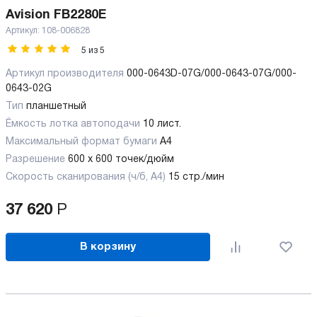
Avision FB2280E
Артикул:
108-006828
5
из
5
Артикул производителя
000-0643D-07G/000-0643-07G/000-
0643-02G
Тип
планшетный
Ёмкость лотка автоподачи
10 лист.
Максимальный формат бумаги
А4
Разрешение
600 x 600 точек/дюйм
Скорость сканирования (ч/б, А4)
15 стр./мин
37 620
Р
В корзину