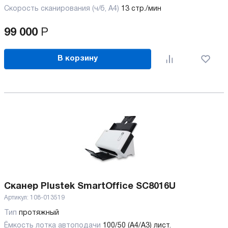
Скорость сканирования (ч/б, А4)
13 стр./мин
99 000
Р
В корзину
Сканер Plustek SmartOffice SC8016U
Артикул:
108-013519
Тип
протяжный
Ёмкость лотка автоподачи
100/50 (А4/А3) лист.