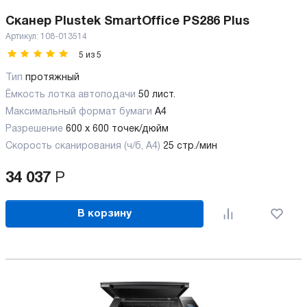
Сканер Plustek SmartOffice PS286 Plus
Артикул:
108-013514
5
из
5
Тип
протяжный
Ёмкость лотка автоподачи
50 лист.
Максимальный формат бумаги
А4
Разрешение
600 x 600 точек/дюйм
Скорость сканирования (ч/б, А4)
25 стр./мин
34 037
Р
В корзину