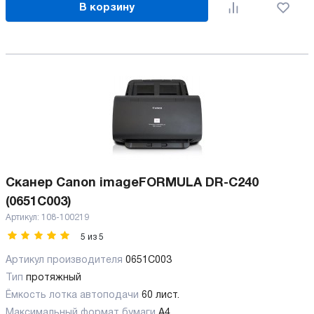
В корзину
Сканер Canon imageFORMULA DR-C240
(0651C003)
Артикул:
108-100219
5
из
5
Артикул производителя
0651C003
Тип
протяжный
Ёмкость лотка автоподачи
60 лист.
Максимальный формат бумаги
А4