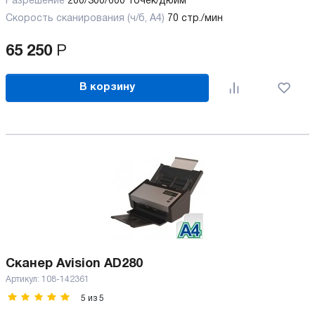
Разрешение
200/300/600 точек/дюйм
Скорость сканирования (ч/б, А4)
70 стр./мин
65 250
Р
В корзину
Сканер Avision AD280
Артикул:
108-142361
5
из
5