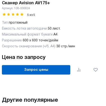
Сканер Avision AV175+
Артикул:
108-006824
5
из
5
Тип
протяжный
Ёмкость лотка автоподачи
50 лист.
Максимальный формат бумаги
А4
Разрешение
600 x 600 точек/дюйм
Скорость сканирования (ч/б, А4)
30 стр./мин
Цена по запросу
Запрос цены
Другие популярные