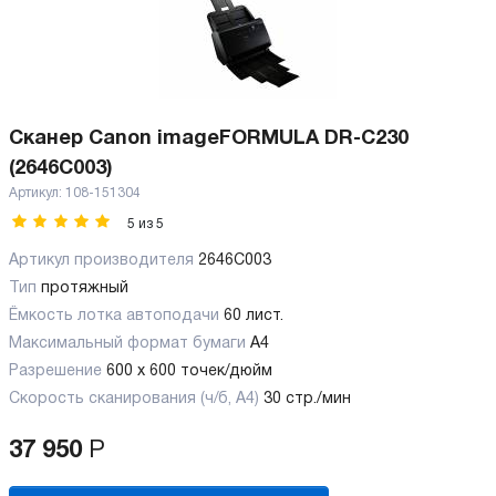
Сканер Canon imageFORMULA DR-C230
(2646C003)
Артикул:
108-151304
5
из
5
Артикул производителя
2646C003
Тип
протяжный
Ёмкость лотка автоподачи
60 лист.
Максимальный формат бумаги
А4
Разрешение
600 x 600 точек/дюйм
Скорость сканирования (ч/б, А4)
30 стр./мин
37 950
Р