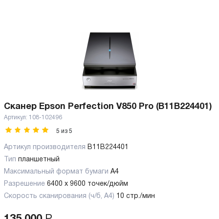
Сканер Epson Perfection V850 Pro (B11B224401)
Артикул:
108-102496
5
из
5
Артикул производителя
B11B224401
Тип
планшетный
Максимальный формат бумаги
А4
Разрешение
6400 x 9600 точек/дюйм
Скорость сканирования (ч/б, А4)
10 стр./мин
135 000
Р