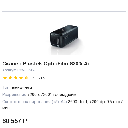
Сканер Plustek OpticFilm 8200i Ai
Артикул:
108-013496
4.5
из
5
Тип
пленочный
Разрешение
7200 x 7200* точек/дюйм
Скорость сканирования (ч/б, А4)
3600 dpi:1, 7200 dpi:0.5 стр./
мин
60 557
Р