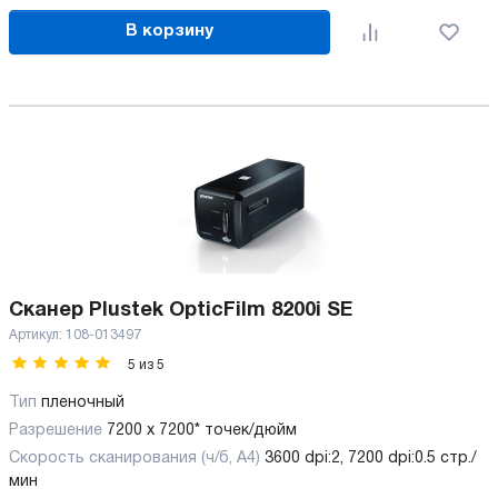
В корзину
Сканер Plustek OpticFilm 8200i SE
Артикул:
108-013497
5
из
5
Тип
пленочный
Разрешение
7200 x 7200* точек/дюйм
Скорость сканирования (ч/б, А4)
3600 dpi:2, 7200 dpi:0.5 стр./
мин