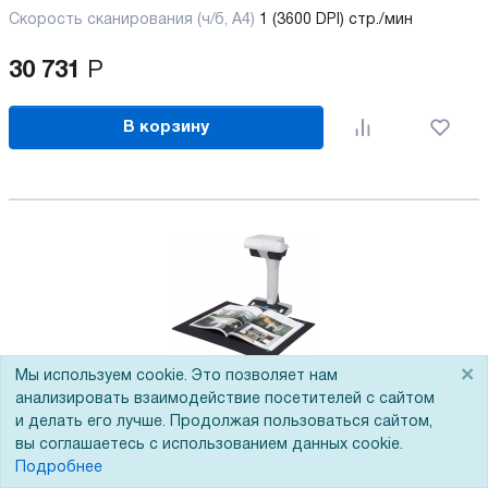
Скорость сканирования (ч/б, А4)
1 (3600 DPI) стр./мин
30 731
Р
В корзину
×
Мы используем cookie. Это позволяет нам
Сканер Fujitsu / Ricoh ScanSnap SV600
анализировать взаимодействие посетителей с сайтом
и делать его лучше. Продолжая пользоваться сайтом,
Артикул:
108-010220
вы соглашаетесь с использованием данных cookie.
5
из
5
Подробнее