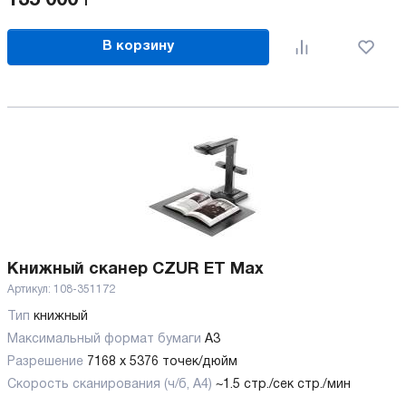
В корзину
Книжный сканер CZUR ET Max
Артикул:
108-351172
Тип
книжный
Максимальный формат бумаги
А3
Разрешение
7168 x 5376 точек/дюйм
Скорость сканирования (ч/б, А4)
~1.5 стр./сек стр./мин