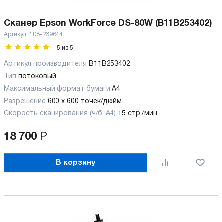
Сканер Epson WorkForce DS-80W (B11B253402)
Артикул:
108-239644
5
из
5
Артикул производителя
B11B253402
Тип
потоковый
Максимальный формат бумаги
А4
Разрешение
600 x 600 точек/дюйм
Скорость сканирования (ч/б, А4)
15 стр./мин
18 700
Р
В корзину