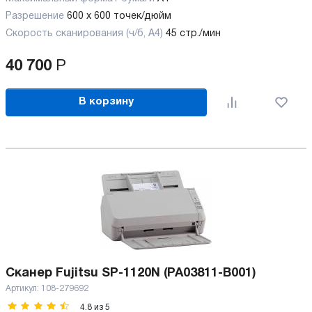
Разрешение
600 x 600 точек/дюйм
Скорость сканирования (ч/б, А4)
45 стр./мин
40 700
Р
В корзину
Сканер Fujitsu SP-1120N (PA03811-B001)
Артикул:
108-279692
4.8
из
5