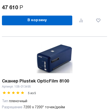
47 610
Р
В корзину
Сканер Plustek OpticFilm 8100
Артикул:
108-013495
5
из
5
Тип
пленочный
Разрешение
7200 x 7200* точек/дюйм