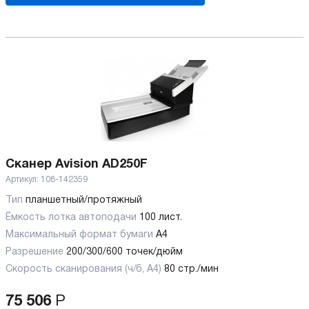
Сканер Avision AD250F
Артикул:
108-142359
Тип
планшетный/протяжный
Ёмкость лотка автоподачи
100 лист.
Максимальный формат бумаги
А4
Разрешение
200/300/600 точек/дюйм
Скорость сканирования (ч/б, А4)
80 стр./мин
75 506
Р