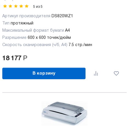
5
из
5
Артикул производителя
DS820WZ1
Тип
протяжный
Максимальный формат бумаги
А4
Разрешение
600 x 600 точек/дюйм
Скорость сканирования (ч/б, А4)
7.5 стр./мин
18 177
Р
В корзину