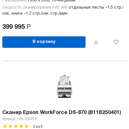
Разрешение
7936 x 5952 точек/дюйм
Скорость сканирования (ч/б, А4)
отдельные листы ~1.5 стр./
сек., книги ~1.2 стр./сек. стр./мин
399 995
Р
В корзину
Сканер Epson WorkForce DS-870 (B11B250401)
Артикул:
108-205918
5
из
5