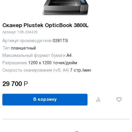
Сканер Plustek OpticBook 3800L
Артикул:
108-234429
Артикул производителя
0281TS
Тип
планшетный
Максимальный формат бумаги
А4
Разрешение
1200 x 1200 точек/дюйм
Скорость сканирования (ч/б, А4)
7 стр./мин
29 700
Р
В корзину