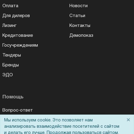
Оплата
Новости
Для дилеров
Статьи
Лизинг
Контакты
Кредитование
Демопоказ
Госучреждениям
Тендеры
Бренды
ЭДО
Помощь
Вопрос-ответ
×
Реквизиты
Мы используем cookie. Это позволяет нам
Для Вас доступно эксклюзивное приложение при
×
заказе этого товара
анализировать взаимодействие посетителей с сайтом
Гарантии и возврат
и делать его лучше. Продолжая пользоваться сайтом,