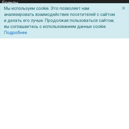
Бренды
×
Мы используем cookie. Это позволяет нам
ЭДО
анализировать взаимодействие посетителей с сайтом
и делать его лучше. Продолжая пользоваться сайтом,
вы соглашаетесь с использованием данных cookie.
Подробнее
Помощь
Вопрос-ответ
Реквизиты
Гарантии и возврат
Сервисный центр
Вакансии
Обратная связь
Для Таможенного союза
Запрос актов сверки