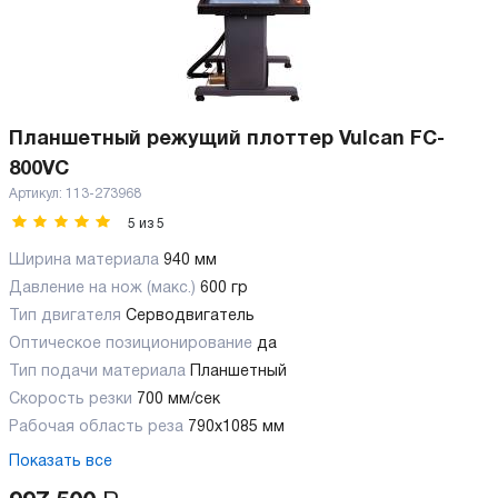
Планшетный режущий плоттер Vulcan FC-
800VC
Артикул:
113-273968
5
из
5
Ширина материала
940 мм
Давление на нож (макс.)
600 гр
Тип двигателя
Серводвигатель
Оптическое позиционирование
да
Тип подачи материала
Планшетный
Скорость резки
700 мм/сек
Рабочая область реза
790х1085 мм
Показать все