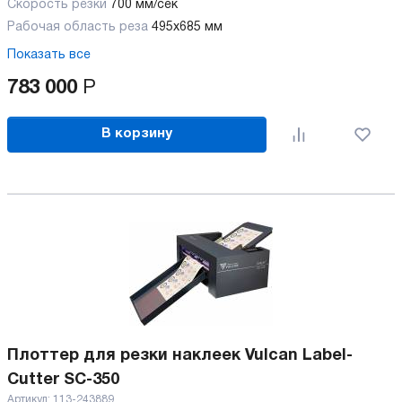
Скорость резки
700 мм/сек
Рабочая область реза
495x685 мм
Показать все
783 000
Р
В корзину
Плоттер для резки наклеек Vulcan Label-
Cutter SC-350
Артикул:
113-243889