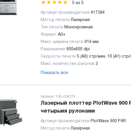
5
из
5
Артикул производителя
417284
Метод печати
Лазерная
Тип печати
Монохромная
Формат
A0+
Макс. ширина печати
914 мм
Разрешение
600х600 dpi
Скорость печати
5 (A0) стр/мин; 10 (A1) стр
Макс. количество рулонов
2
Показать все
Артикул:
105-034274
Лазерный плоттер PlotWave 900 
четырьмя рулонами
Артикул производителя
PlotWave 900 P4R
Метод печати
Лазерная