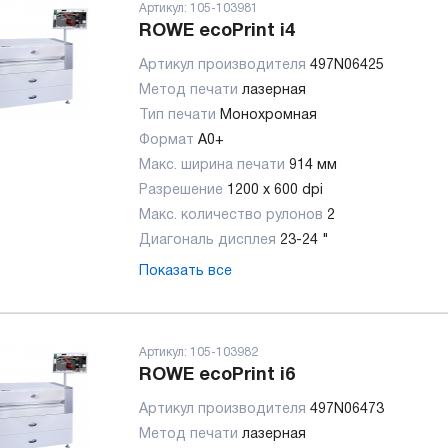
Артикул:
105-103981
ROWE ecoPrint i4
Артикул производителя
497N06425
Метод печати
лазерная
Тип печати
Монохромная
Формат
A0+
Макс. ширина печати
914 мм
Разрешение
1200 x 600 dpi
Макс. количество рулонов
2
Диагональ дисплея
23-24 "
Показать все
Артикул:
105-103982
ROWE ecoPrint i6
Артикул производителя
497N06473
Метод печати
лазерная