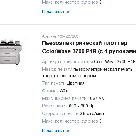
Макс. количество рулонов
2
Показать все
Артикул:
105-207263
Пьезоэлектрический плоттер
ColorWave 3700 P4R (с 4 рулонами
Артикул производителя
ColorWave 3700 P4R
Метод печати
пьезоэлектрическая печать
твердотельным тонером
Тип печати
Цветная
Формат
A0+
Макс. ширина печати
1067 мм
Разрешение
600 х 600 dpi
Скорость печати
3.5 стр/мин
Макс. количество рулонов
6
Показать все