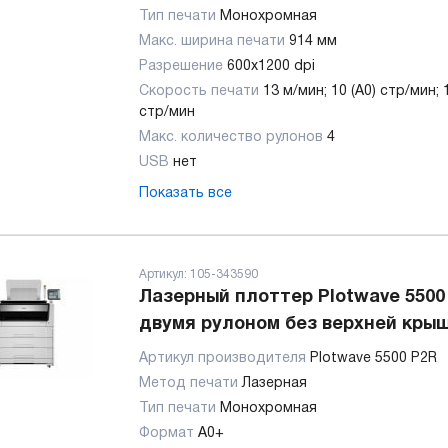
Тип печати
Монохромная
Макс. ширина печати
914 мм
Разрешение
600х1200 dpi
Скорость печати
13 м/мин; 10 (A0) стр/мин; 1
стр/мин
Макс. количество рулонов
4
USB
нет
Показать все
Артикул:
105-343590
Лазерный плоттер Plotwave 5500
двумя рулоном без верхней кры
Артикул производителя
Plotwave 5500 P2R
Метод печати
Лазерная
Тип печати
Монохромная
Формат
A0+