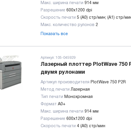
Макс. ширина печати
914 мм
Разрешение
600х1200 dpi
Скорость печати
5 (A0) стр/мин; (A1) стр/ми
Макс. количество рулонов
2
Показать все
Артикул:
105-045929
Лазерный плоттер PlotWave 750 
двумя рулонами
Артикул производителя
PlotWave 750 P2R
Метод печати
Лазерная
Тип печати
Монохромная
Формат
A0+
Макс. ширина печати
914 мм
Разрешение
600х1200 dpi
Скорость печати
4 (A0) стр/мин