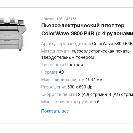
Артикул:
105-243185
Пьезоэлектрический плоттер
ColorWave 3800 P4R (с 4 рулонами
Артикул производителя
ColorWave 3800 P4R
Метод печати
пьезоэлектрическая печать
твердотельным тонером
Тип печати
Цветная
Формат
A0
Макс. ширина печати
1067 мм
Разрешение
600 х 600 dpi
Скорость печати
2 (A0) стр/мин; 4 (A1) стр/
Макс. количество рулонов
6
Показать все