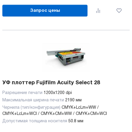
Запрос цены
УФ плоттер Fujifilm Acuity Select 28
Разрешение печати
1200x1200 dpi
Максимальная ширина печати
2190 мм
Чернила (тип/конфигурация)
CMYK+LcLm+WW /
CMYK+LcLm+WCl / CMYK+CM+WW / CMYK+CM+WCl
Допустимая толщина носителя
50.8 мм