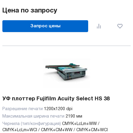
Цена по запросу
Запрос цены
УФ плоттер Fujifilm Acuity Select HS 38
Разрешение печати
1200x1200 dpi
Максимальная ширина печати
2190 мм
Чернила (тип/конфигурация)
CMYK+LcLm+WW /
CMYK+LcLm+WCl / CMYK+CM+WW / CMYK+CM+WCl