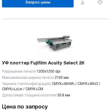
Запрос цены
УФ плоттер Fujifilm Acuity Select 26
Разрешение печати
1200x1200 dpi
Максимальная ширина печати
2190 мм
Чернила (тип/конфигурация)
CMYK+WhWh / CMYK+WhCl /
CMYK+LcLm / CMYK+CM
Допустимая толщина носителя
50.8 мм
Цена по запросу