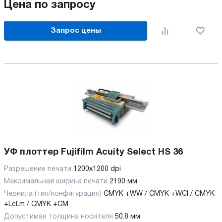
Цена по запросу
Запрос цены
УФ плоттер Fujifilm Acuity Select HS 36
Разрешение печати
1200x1200 dpi
Максимальная ширина печати
2190 мм
Чернила (тип/конфигурация)
CMYK +WW / CMYK +WCl / CMYK
+LcLm / CMYK +CM
Допустимая толщина носителя
50.8 мм