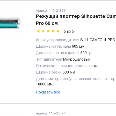
Артикул:
113-241831
Режущий плоттер Silhouette Cam
Pro 60 см
5
из
5
Артикул производителя
SILH-CAMEO-4-PRO
Ширина материала
605 мм
Давление на нож (макс.)
500 гр
Тип двигателя
Микрошаговый
Оптическое позиционирование
да
Ширина резки
600 мм
Длина материала (для планшетных плоттер
18000 мм
Показать все
Артикул:
113-238974