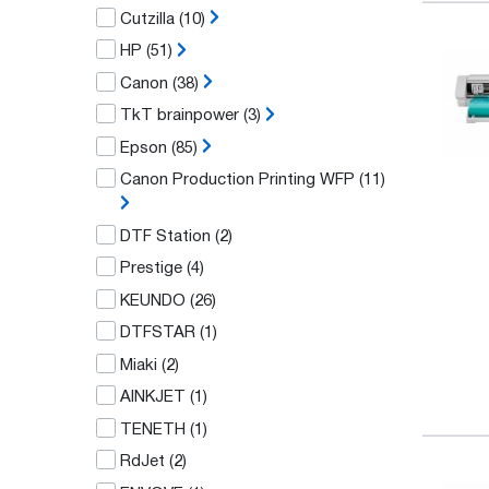
Cutzilla
(10)
HP
(51)
Canon
(38)
TkT brainpower
(3)
Epson
(85)
Canon Production Printing WFP
(11)
DTF Station
(2)
Prestige
(4)
KEUNDO
(26)
DTFSTAR
(1)
Miaki
(2)
AINKJET
(1)
TENETH
(1)
RdJet
(2)