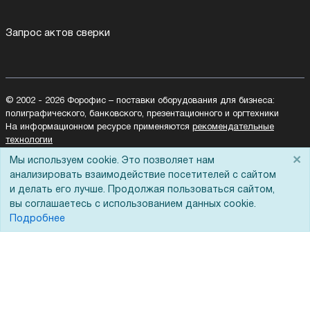
Запрос актов сверки
© 2002 - 2026 Форофис – поставки оборудования для бизнеса:
полиграфического, банковского, презентационного и оргтехники
На информационном ресурсе применяются
рекомендательные
технологии
Наш сайт защищен с помощью Yandex SmartCaptcha и
×
Мы используем cookie. Это позволяет нам
соответствует
политике обработки данных
анализировать взаимодействие посетителей с сайтом
и делать его лучше. Продолжая пользоваться сайтом,
Политика обработки персональных данных
вы соглашаетесь с использованием данных cookie.
Согласие на обработку персональных данных
Подробнее