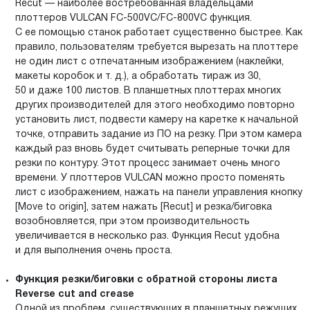
Recut — наиболее востребованная владельцами
плоттеров VULCAN FC-500VC/FC-800VC функция.
С ее помощью станок работает существенно быстрее. Как
правило, пользователям требуется вырезать на плоттере
не один лист с отпечатанным изображением (наклейки,
макеты коробок и т. д.), а обработать тираж из 30,
50 и даже 100 листов. В планшетных плоттерах многих
других производителей для этого необходимо повторно
установить лист, подвести камеру на каретке к начальной
точке, отправить задание из ПО на резку. При этом камера
каждый раз вновь будет считывать реперные точки для
резки по контуру. Этот процесс занимает очень много
времени. У плоттеров VULCAN можно просто поменять
лист с изображением, нажать на панели управления кнопку
[Move to origin], затем нажать [Recut] и резка/биговка
возобновляется, при этом производительность
увеличивается в несколько раз. Функция Recut удобна
и для выполнения очень проста.
Функция резки/биговки с обратной стороны листа
Reverse cut and crease
Одной из проблем, существующих в планшетных режущих