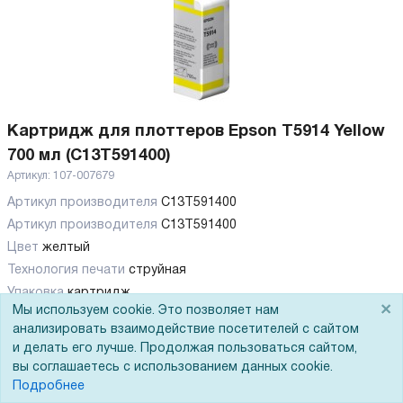
Картридж для плоттеров Epson T5914 Yellow
700 мл (C13T591400)
Артикул:
107-007679
Артикул производителя
C13T591400
Артикул производителя
C13T591400
Цвет
желтый
Технология печати
струйная
Упаковка
картридж
×
Мы используем cookie. Это позволяет нам
Совместимость
Epson Stylus Pro 11880
анализировать взаимодействие посетителей с сайтом
Объем
700 мл
и делать его лучше. Продолжая пользоваться сайтом,
Количество картриджей
1
вы соглашаетесь с использованием данных cookie.
Подробнее
Показать все