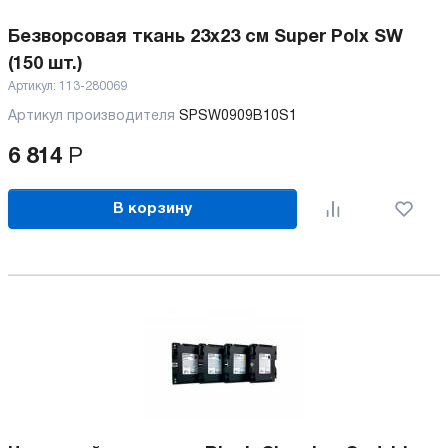
Безворсовая ткань 23х23 см Super Polx SW
(150 шт.)
Артикул:
113-280069
Артикул производителя
SPSW0909B10S1
6 814
Р
В корзину