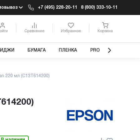
мовывоз
+7 (495) 228-20-11
8 (800) 333-10-11
ойти
Сравнение
Избранное
Корзина
РИДЖИ
БУМАГА
ПЛЕНКА
PRO
an 220 мл (C13T614200)
T614200)
В наличии