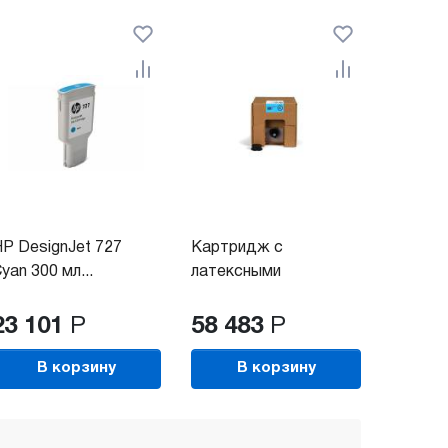
P DesignJet 727
Картридж с
yan 300 мл...
латексными
чернилами HP...
23 101
Р
58 483
Р
В корзину
В корзину