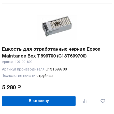
Емкость для отработанных чернил Epson
Maintance Box T699700 (C13T699700)
Артикул:
107-201899
Артикул производителя
C13T699700
Технология печати
струйная
5 280
Р
В корзину