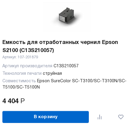
Емкость для отработанных чернил Epson
S2100 (C13S210057)
Артикул:
107-201879
Артикул производителя
C13S210057
Технология печати
струйная
Совместимость
Epson SureColor SC-T3100/SC-T3100N/SC-
T5100/SC-T5100N
4 404
Р
В корзину