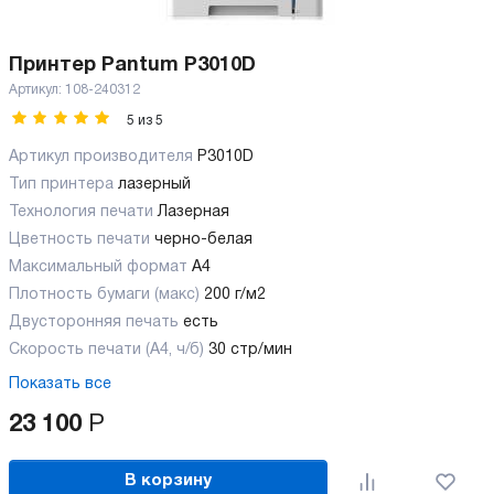
Принтер Pantum P3010D
Артикул:
108-240312
5
из
5
Артикул производителя
P3010D
Тип принтера
лазерный
Технология печати
Лазерная
Цветность печати
черно-белая
Максимальный формат
А4
Плотность бумаги (макс)
200 г/м2
Двусторонняя печать
есть
Скорость печати (А4, ч/б)
30 стр/мин
Показать все
23 100
Р
В корзину