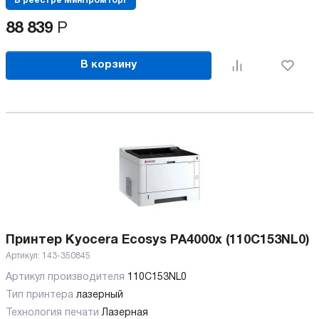
В реестре МинПромТорг
88 839
Р
В корзину
Принтер Kyocera Ecosys PA4000x (110C153NL0)
Артикул:
143-350845
Артикул производителя
110C153NL0
Тип принтера
лазерный
Технология печати
Лазерная