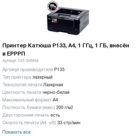
Принтер Катюша P133, A4, 1 ГГц, 1 ГБ, внесён
в ЕРРРП
Артикул:
143-348664
Артикул производителя
P133
Тип принтера
лазерный
Технология печати
Лазерная
Цветность печати
черно-белая
Максимальный формат
А4
Плотность бумаги (макс)
200 г/м2
Двусторонняя печать
есть
Скорость печати (А4, ч/б)
33 стр/мин
Показать все