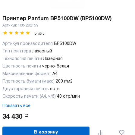
Принтер Pantum BP5100DW (BP5100DW)
Артикул:
108-282159
5
из
5
Артикул производителя
BP5100DW
Тип принтера
лазерный
Технология печати
Лазерная
Цветность печати
черно-белая
Максимальный формат
А4
Плотность бумаги (макс)
200 г/м2
Двусторонняя печать
есть
Скорость печати (А4, ч/б)
40 стр/мин
Показать все
34 430
Р
В корзину