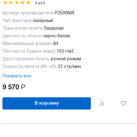
5
из
5
Артикул производителя
P2500NW
Тип принтера
лазерный
Технология печати
Лазерная
Цветность печати
черно-белая
Максимальный формат
А4
Плотность бумаги (макс)
163 г/м2
Двусторонняя печать
ручной режим
Скорость печати (А4, ч/б)
22 стр/мин
Показать все
9 570
Р
В корзину