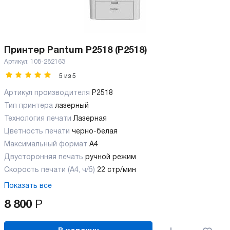
Принтер Pantum P2518 (P2518)
Артикул:
108-282163
5
из
5
Артикул производителя
P2518
Тип принтера
лазерный
Технология печати
Лазерная
Цветность печати
черно-белая
Максимальный формат
А4
Двусторонняя печать
ручной режим
Скорость печати (А4, ч/б)
22 стр/мин
Показать все
8 800
Р