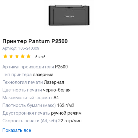
Принтер Pantum P2500
Артикул:
108-240309
5
из
5
Артикул производителя
P2500
Тип принтера
лазерный
Технология печати
Лазерная
Цветность печати
черно-белая
Максимальный формат
А4
Плотность бумаги (макс)
163 г/м2
Двусторонняя печать
ручной режим
Скорость печати (А4, ч/б)
22 стр/мин
Показать все