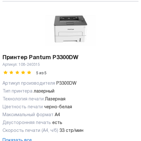
Принтер Pantum P3300DW
Артикул:
108-240315
5
из
5
Артикул производителя
P3300DW
Тип принтера
лазерный
Технология печати
Лазерная
Цветность печати
черно-белая
Максимальный формат
А4
Двусторонняя печать
есть
Скорость печати (А4, ч/б)
33 стр/мин
Показать все