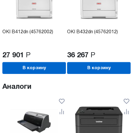
OKI B412dn (45762002)
OKI B432dn (45762012)
27 901
Р
36 267
Р
В корзину
В корзину
Аналоги