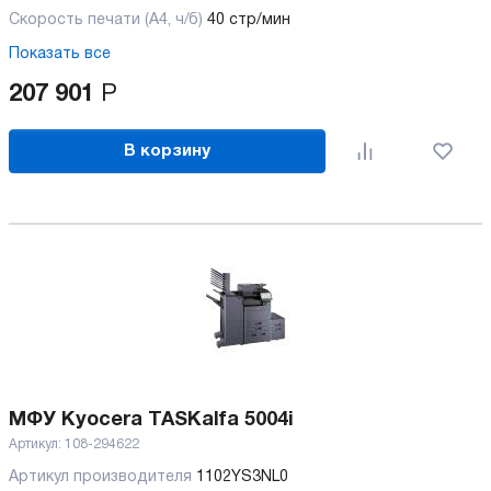
Скорость печати (А4, ч/б)
40 стр/мин
Показать все
207 901
Р
В корзину
МФУ Kyocera TASKalfa 5004i
Артикул:
108-294622
Артикул производителя
1102YS3NL0