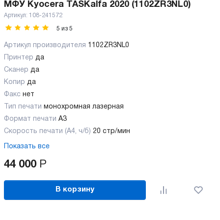
МФУ Kyocera TASKalfa 2020 (1102ZR3NL0)
Артикул:
108-241572
5
из
5
Артикул производителя
1102ZR3NL0
Принтер
да
Сканер
да
Копир
да
Факс
нет
Тип печати
монохромная лазерная
Формат печати
A3
Скорость печати (А4, ч/б)
20 стр/мин
Показать все
44 000
Р
В корзину