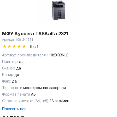
МФУ Kyocera TASKalfa 2321
Артикул:
108-241574
5
из
5
Артикул производителя
1102XR3NL0
Принтер
да
Сканер
да
Копир
да
Факс
да
Тип печати
монохромная лазерная
Формат печати
A3
Скорость печати (А4, ч/б)
23 стр/мин
Показать все