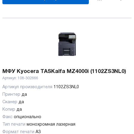
МФУ Kyocera TASKalfa MZ4000i (1102ZS3NL0)
Артикул:
108-302666
Артикул производителя
1102ZS3NL0
Принтер
да
Сканер
да
Копир
да
Факс
опционально
Тип печати
монохромная лазерная
Формат печати
A3