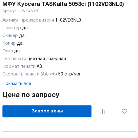
МФУ Kyocera TASKalfa 5053ci (1102VD3NL0)
Артикул:
108-243079
Артикул производителя
1102VD3NL0
Принтер
да
Сканер
да
Копир
да
Факс
да
Тип печати
цветная лазерная
Формат печати
A3
Скорость печати (А4, ч/б)
50 стр/мин
Показать все
Цена по запросу
Запрос цены