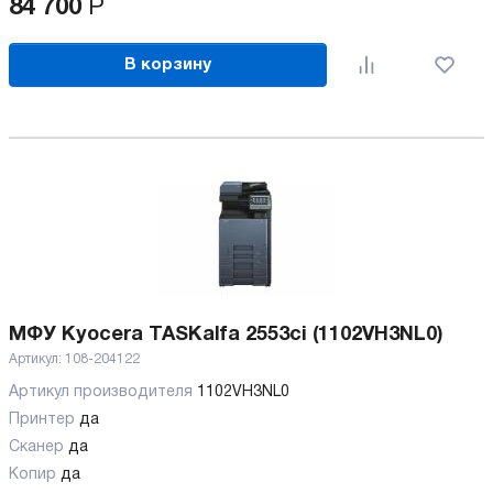
84 700
Р
В корзину
МФУ Kyocera TASKalfa 2553ci (1102VH3NL0)
Артикул:
108-204122
Артикул производителя
1102VH3NL0
Принтер
да
Сканер
да
Копир
да