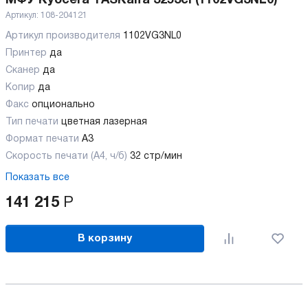
МФУ Kyocera TASKalfa 3253ci (1102VG3NL0)
Артикул:
108-204121
Артикул производителя
1102VG3NL0
Принтер
да
Сканер
да
Копир
да
Факс
опционально
Тип печати
цветная лазерная
Формат печати
A3
Скорость печати (А4, ч/б)
32 стр/мин
Показать все
141 215
Р
В корзину