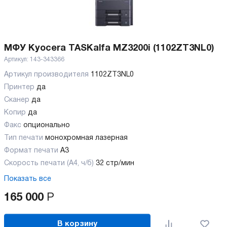
МФУ Kyocera TASKalfa MZ3200i (1102ZT3NL0)
Артикул:
143-343366
Артикул производителя
1102ZT3NL0
Принтер
да
Сканер
да
Копир
да
Факс
опционально
Тип печати
монохромная лазерная
Формат печати
A3
Скорость печати (А4, ч/б)
32 стр/мин
Показать все
165 000
Р
В корзину