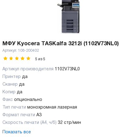
МФУ Kyocera TASKalfa 3212i (1102V73NL0)
Артикул:
108-200402
5
из
5
Артикул производителя
1102V73NL0
Принтер
да
Сканер
да
Копир
да
Факс
опционально
Тип печати
монохромная лазерная
Формат печати
A3
Скорость печати (А4, ч/б)
32 стр/мин
Показать все