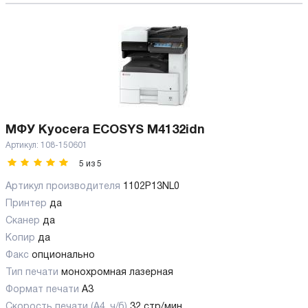
МФУ Kyocera ECOSYS M4132idn
Артикул:
108-150601
5
из
5
Артикул производителя
1102P13NL0
Принтер
да
Сканер
да
Копир
да
Факс
опционально
Тип печати
монохромная лазерная
Формат печати
A3
Скорость печати (А4, ч/б)
32 стр/мин