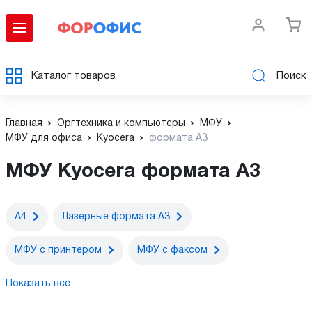
Каталог товаров
Поиск
Главная
Оргтехника и компьютеры
МФУ
МФУ для офиса
Kyocera
формата А3
МФУ Kyocera формата А3
А4
Лазерные формата А3
МФУ c принтером
МФУ с факсом
Показать все