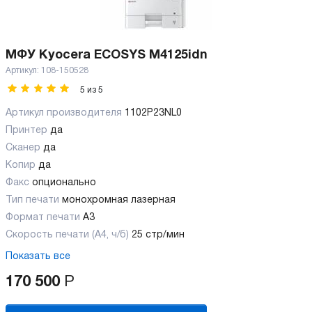
МФУ Kyocera ECOSYS M4125idn
Артикул:
108-150528
5
из
5
Артикул производителя
1102P23NL0
Принтер
да
Сканер
да
Копир
да
Факс
опционально
Тип печати
монохромная лазерная
Формат печати
A3
Скорость печати (А4, ч/б)
25 стр/мин
Показать все
170 500
Р