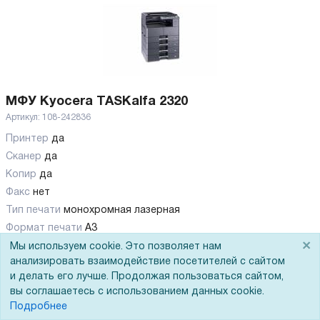
МФУ Kyocera TASKalfa 2320
Артикул:
108-242836
Принтер
да
Сканер
да
Копир
да
Факс
нет
Тип печати
монохромная лазерная
Формат печати
A3
×
Скорость печати (А4, ч/б)
23 стр/мин
Мы используем cookie. Это позволяет нам
анализировать взаимодействие посетителей с сайтом
Показать все
и делать его лучше. Продолжая пользоваться сайтом,
вы соглашаетесь с использованием данных cookie.
Цена по запросу
Подробнее