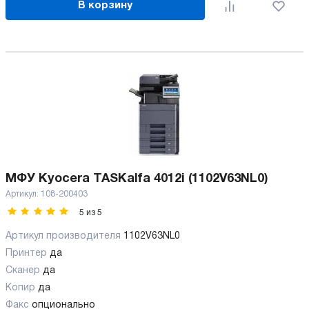
В корзину
МФУ Kyocera TASKalfa 4012i (1102V63NL0)
Артикул:
108-200403
5
из
5
Артикул производителя
1102V63NL0
Принтер
да
Сканер
да
Копир
да
Факс
опционально