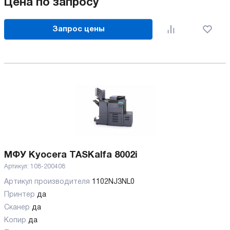
Цена по запросу
Запрос цены
МФУ Kyocera TASKalfa 8002i
Артикул:
108-200408
Артикул производителя
1102NJ3NL0
Принтер
да
Сканер
да
Копир
да