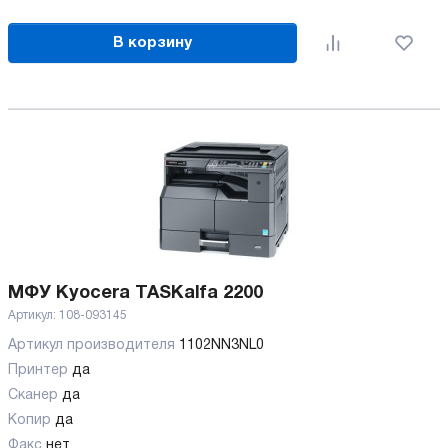
В корзину
МФУ Kyocera TASKalfa 2200
Артикул:
108-093145
Артикул производителя
1102NN3NL0
Принтер
да
Сканер
да
Копир
да
Факс
нет