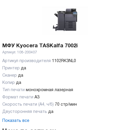
МФУ Kyocera TASKalfa 7002i
Артикул:
108-200407
Артикул производителя
1102RK3NL0
Принтер
да
Сканер
да
Копир
да
Тип печати
монохромная лазерная
Формат печати
A3
Скорость печати (А4, ч/б)
70 стр/мин
Двусторонняя печать
да
Показать все