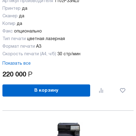
Артикул производителя
1102P33NL0
Принтер
да
Сканер
да
Копир
да
Факс
опционально
Тип печати
цветная лазерная
Формат печати
A3
Скорость печати (А4, ч/б)
30 стр/мин
Показать все
220 000
Р
В корзину