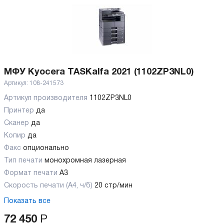
МФУ Kyocera TASKalfa 2021 (1102ZP3NL0)
Артикул:
108-241573
Артикул производителя
1102ZP3NL0
Принтер
да
Сканер
да
Копир
да
Факс
опционально
Тип печати
монохромная лазерная
Формат печати
A3
Скорость печати (А4, ч/б)
20 стр/мин
Показать все
72 450
Р