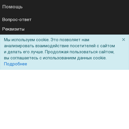
Помощь
Вопрос-ответ
Реквизиты
Гарантии и возврат
×
Мы используем cookie. Это позволяет нам
анализировать взаимодействие посетителей с сайтом
Сервисный центр
и делать его лучше. Продолжая пользоваться сайтом,
Вакансии
вы соглашаетесь с использованием данных cookie.
Подробнее
Обратная связь
Для Таможенного союза
Запрос актов сверки
© 2002 - 2026 Форофис – поставки оборудования для бизнеса: