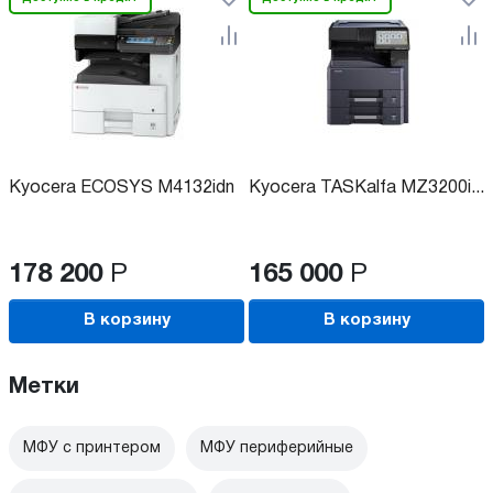
Kyocera ECOSYS M4132idn
Kyocera TASKalfa MZ3200i...
178 200
Р
165 000
Р
В корзину
В корзину
Метки
МФУ с принтером
МФУ периферийные