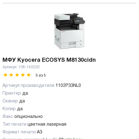
МФУ Kyocera ECOSYS M8130cidn
Артикул:
108-150220
5
из
5
Артикул производителя
1102P33NL0
Принтер
да
Сканер
да
Копир
да
Факс
опционально
Тип печати
цветная лазерная
Формат печати
A3