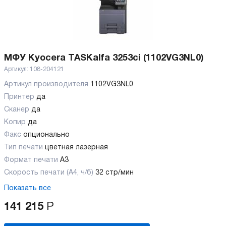
МФУ Kyocera TASKalfa 3253ci (1102VG3NL0)
Артикул:
108-204121
Артикул производителя
1102VG3NL0
Принтер
да
Сканер
да
Копир
да
Факс
опционально
Тип печати
цветная лазерная
Формат печати
A3
Скорость печати (А4, ч/б)
32 стр/мин
Показать все
141 215
Р