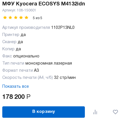
МФУ Kyocera ECOSYS M4132idn
Артикул:
108-150601
5
из
5
Артикул производителя
1102P13NL0
Принтер
да
Сканер
да
Копир
да
Факс
опционально
Тип печати
монохромная лазерная
Формат печати
A3
Скорость печати (А4, ч/б)
32 стр/мин
Показать все
178 200
Р
В корзину