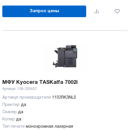
Запрос цены
МФУ Kyocera TASKalfa 7002i
Артикул:
108-200407
Артикул производителя
1102RK3NL0
Принтер
да
Сканер
да
Копир
да
Тип печати
монохромная лазерная