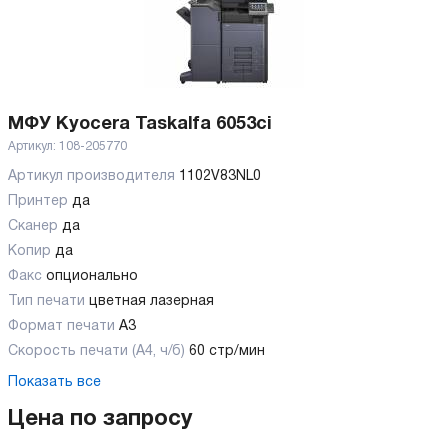
МФУ Kyocera Taskalfa 6053ci
Артикул:
108-205770
Артикул производителя
1102V83NL0
Принтер
да
Сканер
да
Копир
да
Факс
опционально
Тип печати
цветная лазерная
Формат печати
A3
Скорость печати (А4, ч/б)
60 стр/мин
Показать все
Цена по запросу