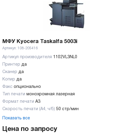
МФУ Kyocera Taskalfa 5003i
Артикул:
108-205416
Артикул производителя
1102VL3NL0
Принтер
да
Сканер
да
Копир
да
Факс
опционально
Тип печати
монохромная лазерная
Формат печати
A3
Скорость печати (А4, ч/б)
50 стр/мин
Показать все
Цена по запросу