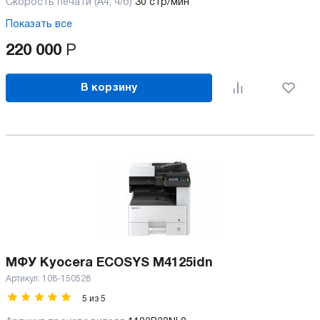
Скорость печати (А4, ч/б)
30 стр/мин
Показать все
220 000
Р
В корзину
МФУ Kyocera ECOSYS M4125idn
Артикул:
108-150528
5
из
5