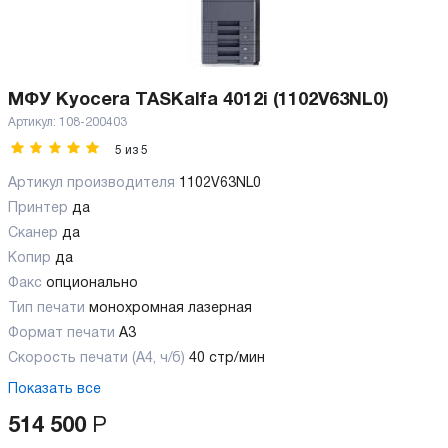
МФУ Kyocera TASKalfa 4012i (1102V63NL0)
Артикул:
108-200403
5
из
5
Артикул производителя
1102V63NL0
Принтер
да
Сканер
да
Копир
да
Факс
опционально
Тип печати
монохромная лазерная
Формат печати
A3
Скорость печати (А4, ч/б)
40 стр/мин
Показать все
514 500
Р