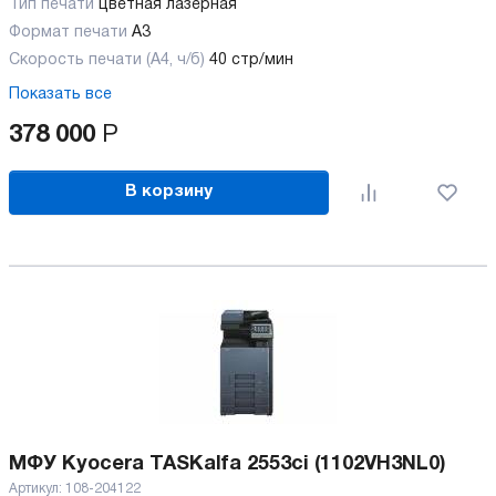
Тип печати
цветная лазерная
Формат печати
A3
Скорость печати (А4, ч/б)
40 стр/мин
Показать все
378 000
Р
В корзину
МФУ Kyocera TASKalfa 2553ci (1102VH3NL0)
Артикул:
108-204122