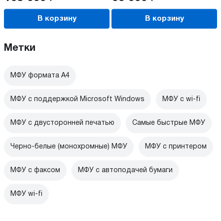
В корзину
В корзину
Метки
МФУ формата А4
МФУ с поддержкой Microsoft Windows
МФУ c wi-fi
МФУ с двусторонней печатью
Самые быстрые МФУ
Черно-белые (монохромные) МФУ
МФУ с принтером
МФУ с факсом
МФУ с автоподачей бумаги
МФУ wi-fi