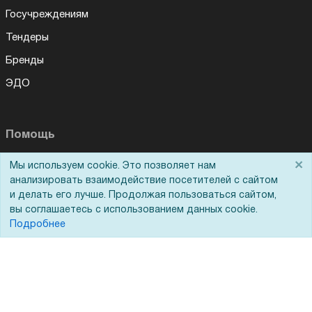
Госучреждениям
Тендеры
Бренды
ЭДО
Помощь
×
Вопрос-ответ
Мы используем cookie. Это позволяет нам
анализировать взаимодействие посетителей с сайтом
Реквизиты
и делать его лучше. Продолжая пользоваться сайтом,
вы соглашаетесь с использованием данных cookie.
Гарантии и возврат
Подробнее
Сервисный центр
Вакансии
Обратная связь
Для Таможенного союза