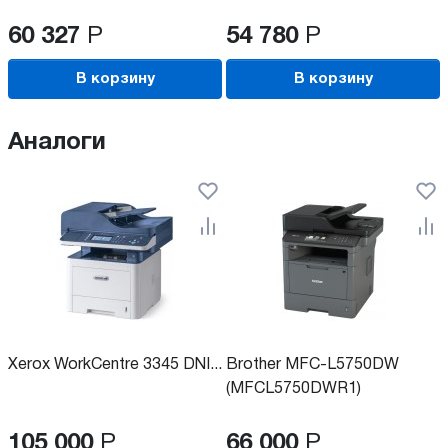
60 327
Р
54 780
Р
В корзину
В корзину
Аналоги
Xerox WorkCentre 3345 DNI...
Brother MFC-L5750DW
(MFCL5750DWR1)
105 000
Р
66 000
Р