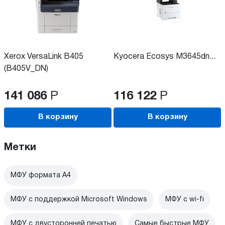
Xerox VersaLink B405
Kyocera Ecosys M3645dn...
(B405V_DN)
141 086
Р
116 122
Р
В корзину
В корзину
Метки
МФУ формата А4
МФУ с поддержкой Microsoft Windows
МФУ c wi-fi
МФУ с двусторонней печатью
Самые быстрые МФУ