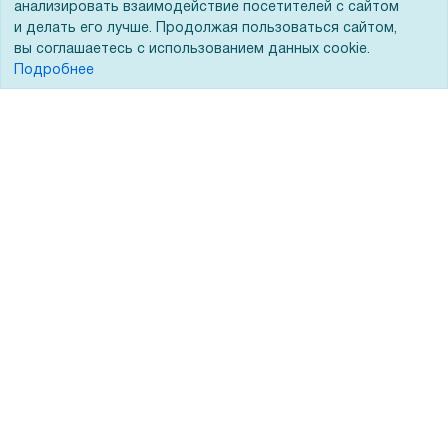
анализировать взаимодействие посетителей с сайтом
Гарантии и возврат
и делать его лучше. Продолжая пользоваться сайтом,
Сервисный центр
вы соглашаетесь с использованием данных cookie.
Подробнее
Вакансии
Обратная связь
Для Таможенного союза
Запрос актов сверки
© 2002 - 2026 Форофис – поставки оборудования для бизнеса:
полиграфического, банковского, презентационного и оргтехники
На информационном ресурсе применяются
рекомендательные
технологии
Наш сайт защищен с помощью Yandex SmartCaptcha и
соответствует
политике обработки данных