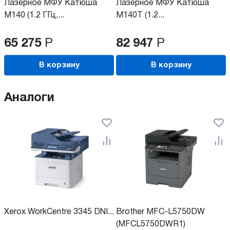
Лазерное МФУ Катюша
Лазерное МФУ Катюша
М140 (1.2 ГГц,...
М140T (1.2...
65 275
Р
82 947
Р
В корзину
В корзину
Аналоги
Xerox WorkCentre 3345 DNI...
Brother MFC-L5750DW
(MFCL5750DWR1)