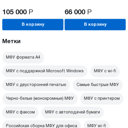
105 000
Р
66 000
Р
В корзину
В корзину
Метки
МФУ формата А4
МФУ с поддержкой Microsoft Windows
МФУ c wi-fi
МФУ с двусторонней печатью
Самые быстрые МФУ
Черно-белые (монохромные) МФУ
МФУ с принтером
МФУ с факсом
МФУ с автоподачей бумаги
Российская сборка МФУ для офиса
МФУ wi-fi