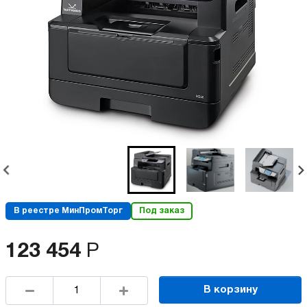
В реестре МинПромТорг
Под заказ
123 454
Р
В корзину