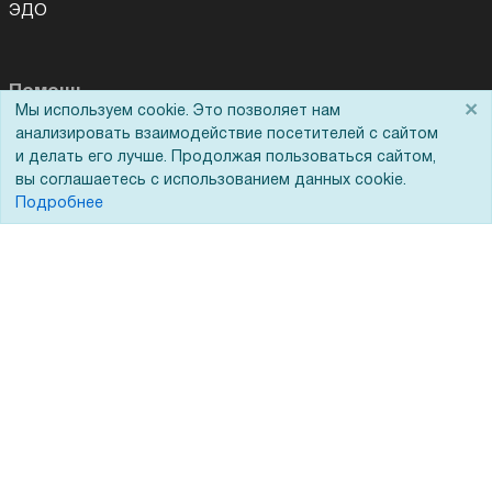
ЭДО
Помощь
×
Мы используем cookie. Это позволяет нам
анализировать взаимодействие посетителей с сайтом
Вопрос-ответ
и делать его лучше. Продолжая пользоваться сайтом,
Реквизиты
вы соглашаетесь с использованием данных cookie.
Подробнее
Гарантии и возврат
Сервисный центр
Вакансии
Обратная связь
Для Таможенного союза
Запрос актов сверки