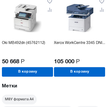
Oki MB492dn (45762112)
Xerox WorkCentre 3345 DNI...
50 668
Р
105 000
Р
В корзину
В корзину
Метки
МФУ формата А4