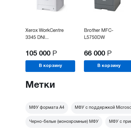
Xerox WorkCentre
Brother MFC-
3345 DNI...
L5750DW
(MFCL5750DWR1)
105 000
Р
66 000
Р
В корзину
В корзину
Метки
МФУ формата А4
МФУ с поддержкой Microso
Черно-белые (монохромные) МФУ
МФУ с при