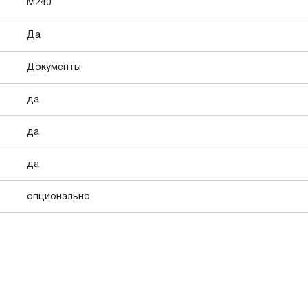
М240
Да
Документы
да
да
да
опционально