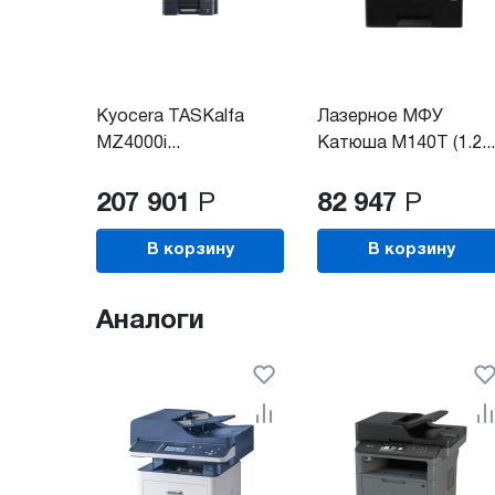
Kyocera TASKalfa
Лазерное МФУ
MZ4000i...
Катюша М140T (1.2...
207 901
Р
82 947
Р
В корзину
В корзину
Аналоги