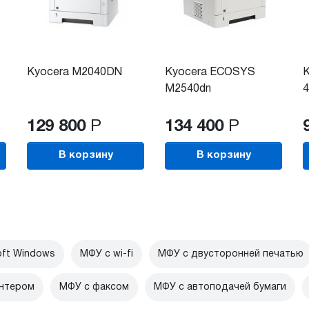
Kyocera M2040DN
Kyocera ECOSYS
K
M2540dn
4
129 800
Р
134 400
Р
В корзину
В корзину
ft Windows
МФУ c wi-fi
МФУ с двусторонней печатью
нтером
МФУ с факсом
МФУ с автоподачей бумаги