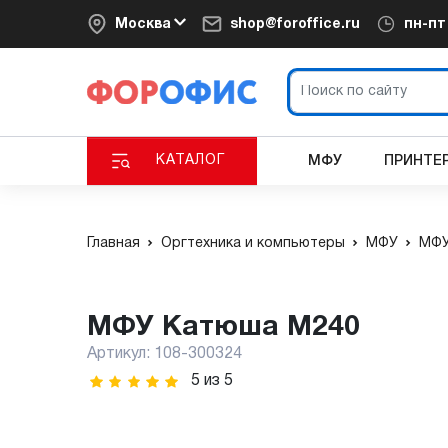
Москва
shop@foroffice.ru
пн-п
КАТАЛОГ
МФУ
ПРИНТЕ
Главная
Оргтехника и компьютеры
МФУ
МФУ
МФУ Катюша М240
Артикул:
108-300324
5
из
5