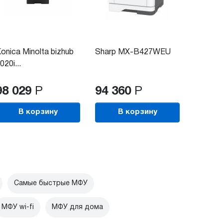
onica Minolta bizhub
Sharp MX-B427WEU
Pantu
020i...
(BM510
98 029
Р
94 360
Р
46 2
В корзину
В корзину
В
Самые быстрые МФУ
МФУ wi-fi
МФУ для дома