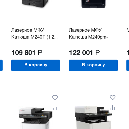
Лазерное МФУ
Лазерное МФУ
Катюша М240T (1.2...
Катюша M240pm-
pp,...
109 801
Р
122 001
Р
В корзину
В корзину