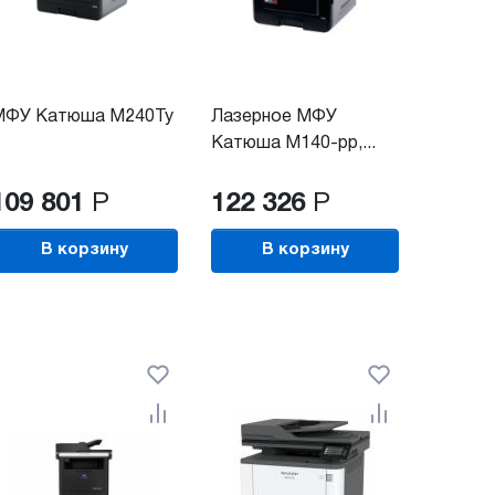
МФУ Катюша M240Ty
Лазерное МФУ
Катюша M140-pp,...
109 801
Р
122 326
Р
В корзину
В корзину