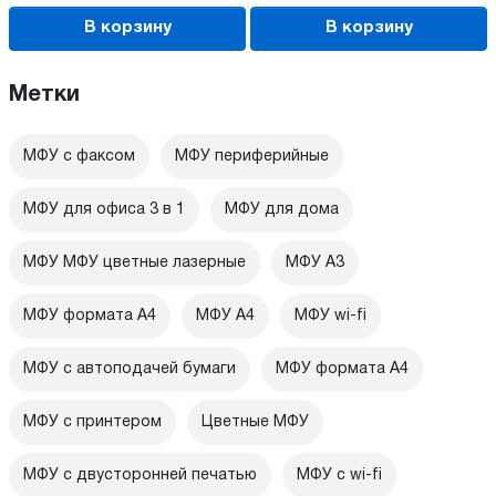
В корзину
В корзину
Метки
МФУ с факсом
МФУ периферийные
МФУ для офиса 3 в 1
МФУ для дома
МФУ МФУ цветные лазерные
МФУ А3
МФУ формата А4
МФУ А4
МФУ wi-fi
МФУ с автоподачей бумаги
МФУ формата А4
МФУ с принтером
Цветные МФУ
МФУ с двусторонней печатью
МФУ c wi-fi