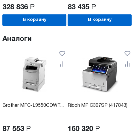
328 836
Р
83 435
Р
В корзину
В корзину
Аналоги
Brother MFC-L9550CDWT...
Ricoh MP C307SP (417843)
87 553
Р
160 320
Р