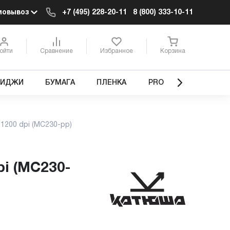
мовывоз
+7 (495) 228-20-11
8 (800) 333-10-11
ойти
Сравнение
Избранное
Корзина
РИДЖИ
БУМАГА
ПЛЕНКА
PRO
1200 dpi (MC230-рр)