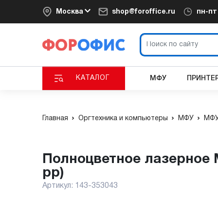
Москва
shop@foroffice.ru
пн-п
КАТАЛОГ
МФУ
ПРИНТЕ
Главная
Оргтехника и компьютеры
МФУ
МФУ
Полноцветное лазерное МФУ Катюша МC230, А4, 1200 dpi (MC230-
рр)
Артикул:
143-353043