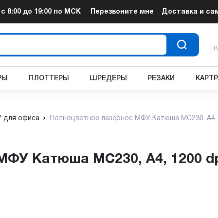
т
с 8:00 до 19:00
по МСК
Перезвоните мне
Доставка и са
В
РЫ
ПЛОТТЕРЫ
ШРЕДЕРЫ
РЕЗАКИ
КАРТ
 для офиса
Полноцветное лазерное МФУ Катюша МC230, А4, 