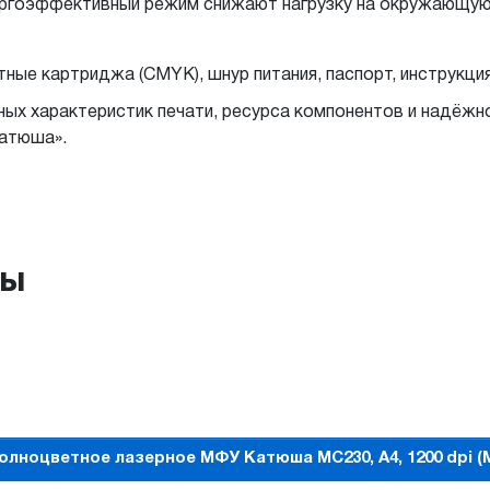
ергоэффективный режим снижают нагрузку на окружающую
ные картриджа (CMYK), шнур питания, паспорт, инструкци
ных характеристик печати, ресурса компонентов и надёж
Катюша».
ры
олноцветное лазерное МФУ Катюша МC230, А4, 1200 dpi (