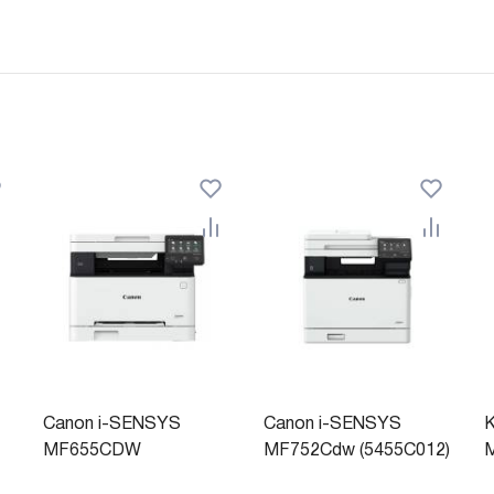
Canon i-SENSYS
Canon i-SENSYS
MF655CDW
MF752Cdw (5455C012)
M
(5158C004)