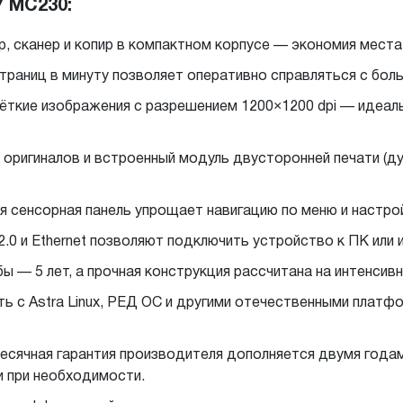
 MC230:
, сканер и копир в компактном корпусе — экономия места
траниц в минуту позволяет оперативно справляться с бо
чёткие изображения с разрешением 1200×1200 dpi — идеал
оригиналов и встроенный модуль двусторонней печати (д
 сенсорная панель упрощает навигацию по меню и настрой
0 и Ethernet позволяют подключить устройство к ПК или 
ы — 5 лет, а прочная конструкция рассчитана на интенсив
 с Astra Linux, РЕД ОС и другими отечественными платф
есячная гарантия производителя дополняется двумя года
 при необходимости.