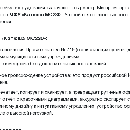
ейку оборудования, включённого в реестр Минпромторга 
ного
МФУ «Катюша MC230»
. Устройство полностью соот
ения.
У «Катюша MC230»:
ановления Правительства № 719 (о локализации производ
ми и муниципальными учреждениями
тозамещению без дополнительных согласований.
ое происхождение устройства: это продукт российской 
ния.
чатает, копирует и сканирует, а превращает рутинные офи
т отчёт с красочными диаграммами, аккуратно скопирует 
анному дизайну и интуитивному управлению, устройство о
а с высокой нагрузкой.