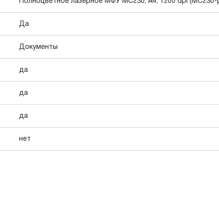
Полноцветное лазерное МФУ МC230, А4, 1200 dpi (MC230-
Да
Документы
да
да
да
нет