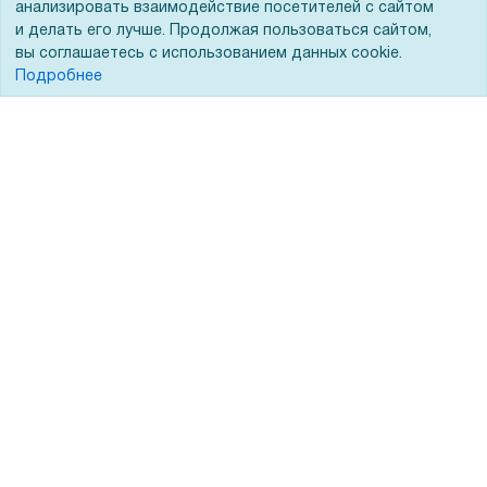
анализировать взаимодействие посетителей с сайтом
и делать его лучше. Продолжая пользоваться сайтом,
Вопрос-ответ
вы соглашаетесь с использованием данных cookie.
Реквизиты
Подробнее
Гарантии и возврат
Сервисный центр
Вакансии
Обратная связь
Для Таможенного союза
Запрос актов сверки
© 2002 - 2026 Форофис – поставки оборудования для бизнеса:
полиграфического, банковского, презентационного и оргтехники
На информационном ресурсе применяются
рекомендательные