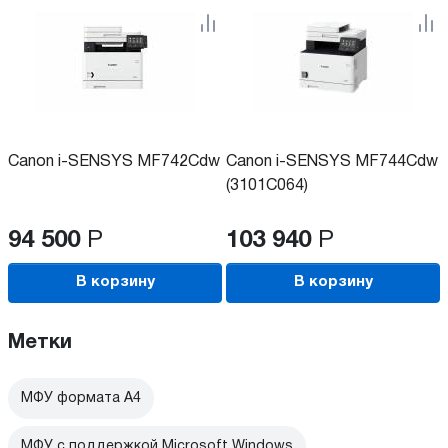
Canon i-SENSYS MF742Cdw
Canon i-SENSYS MF744Cdw
(3101C064)
94 500
Р
103 940
Р
В корзину
В корзину
Метки
МФУ формата А4
МФУ с поддержкой Microsoft Windows