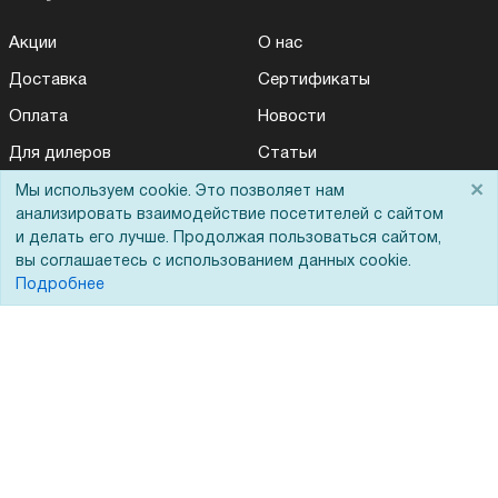
Акции
О нас
Доставка
Сертификаты
Оплата
Новости
Для дилеров
Статьи
×
Лизинг
Контакты
Мы используем cookie. Это позволяет нам
анализировать взаимодействие посетителей с сайтом
Кредитование
Демопоказ
и делать его лучше. Продолжая пользоваться сайтом,
вы соглашаетесь с использованием данных cookie.
Госучреждениям
Подробнее
Тендеры
Бренды
ЭДО
Помощь