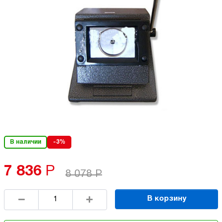
В наличии
-3%
7 836
Р
8 078
Р
В корзину