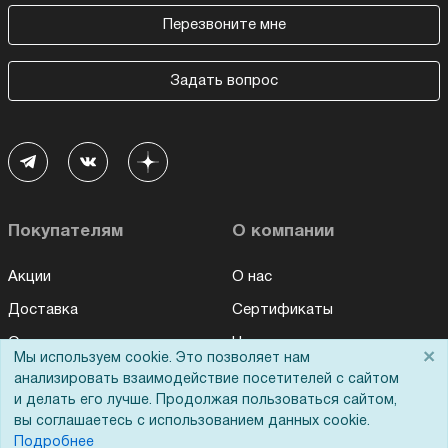
Перезвоните мне
Задать вопрос
Покупателям
О компании
Акции
О нас
Доставка
Сертификаты
Оплата
Новости
×
Мы используем cookie. Это позволяет нам
Для дилеров
Статьи
анализировать взаимодействие посетителей с сайтом
и делать его лучше. Продолжая пользоваться сайтом,
Лизинг
Контакты
вы соглашаетесь с использованием данных cookie.
Кредитование
Демопоказ
Подробнее