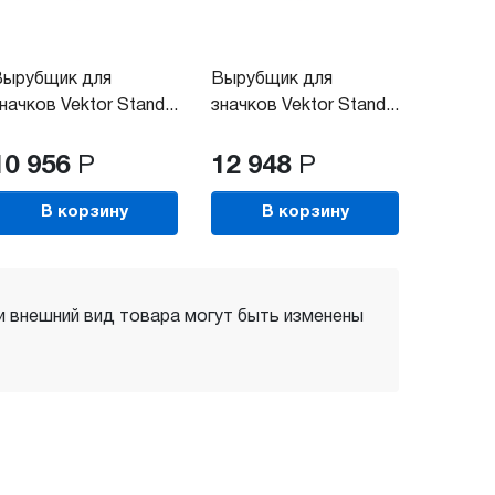
Вырубщик для
Вырубщик для
начков Vektor Stand...
значков Vektor Stand...
10 956
Р
12 948
Р
В корзину
В корзину
 и внешний вид товара могут быть изменены