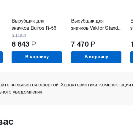
Вырубщик для
Вырубщик для
значков Bulros R-56
значков Vektor Stand...
з
9 116
Р
8 843
Р
7 470
Р
В корзину
В корзину
айте не является офертой. Характеристики, комплектация
ного уведомления.
вас