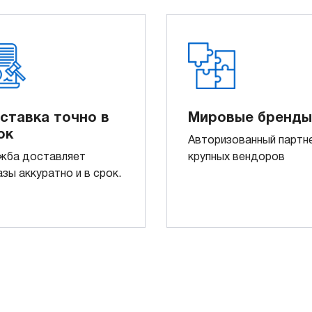
ставка точно в
Мировые бренды
ок
Авторизованный партн
жба доставляет
крупных вендоров
азы аккуратно и в срок.