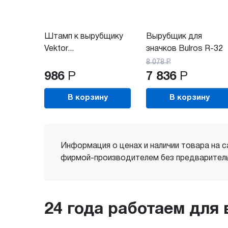
Штамп к вырубщику
Вырубщик для
Vektor...
значков Bulros R-32
8 078
Р
986
Р
7 836
Р
В корзину
В корзину
Информация о ценах и наличии товара на с
фирмой-производителем без предваритель
24 года работаем для 