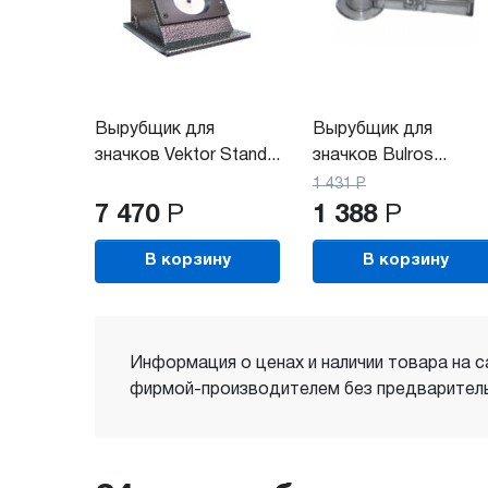
Вырубщик для
Вырубщик для
значков Vektor Stand...
значков Bulros...
1 431
Р
7 470
Р
1 388
Р
В корзину
В корзину
Информация о ценах и наличии товара на с
фирмой-производителем без предваритель