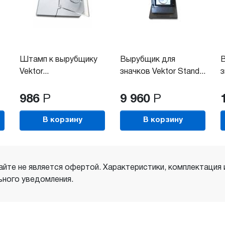
Штамп к вырубщику
Вырубщик для
Vektor...
значков Vektor Stand...
з
986
Р
9 960
Р
В корзину
В корзину
айте не является офертой. Характеристики, комплектация
ного уведомления.