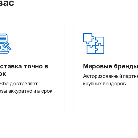
вас
ставка точно в
Мировые бренды
ок
Авторизованный партн
жба доставляет
крупных вендоров
азы аккуратно и в срок.