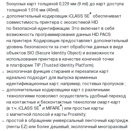
бонусных карт толщиной 0,229 мм (9 mil) до карт доступа
толщиной 1,016 мм (40mil);
®
дополнительный кодировщик iCLASS SE
обеспечивает
совместимость принтера с экосистемой HID
по безопасной идентификации. Это включает в себя
возможность программирования данных HID PACS
на принтере. Кодировщик предоставляет дополнительный
уровень безопасности за счет обработки данных в виде
объектов SIO (Secure Identity Object) и возможности
использования принтера в качестве конечной точки
в платформе TIP (Trusted Identity Platform);
экологичная функция стирания и перезаписи карт
идеально подходит для выпуска временных
идентификационных карт, например, гостевых пропусков ;
дополнительные кодировщики карт с различными
технологиями позволяют осуществлять удобный переход
на контактные и бесконтактные технологии смарт-карт
®
®
(в т.ч. iCLASS SE
и MIFARE
) или простые карты
с магнитной полосой и карты Proximity;
простой в обращении универсальный ленточный картридж
(ленты EZ) или более дешевый, экологичный многоразовый