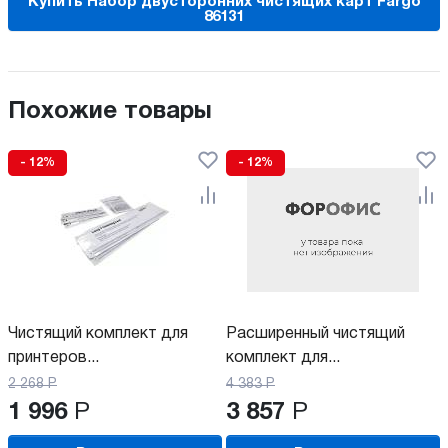
Купить Набор двусторонних чистящих карт Fargo
86131
Похожие товары
- 12%
- 12%
Чистящий комплект для
Расширенный чистящий
принтеров...
комплект для...
2 268
Р
4 383
Р
1 996
Р
3 857
Р