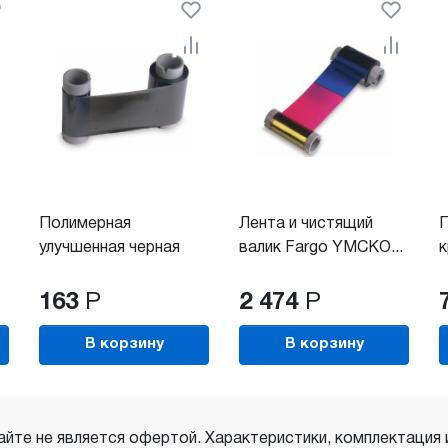
Полимерная
Лента и чистящий
улучшенная черная
валик Fargo YMCKO...
к
лента...
р
163
Р
2 474
Р
В корзину
В корзину
айте не является офертой. Характеристики, комплектация