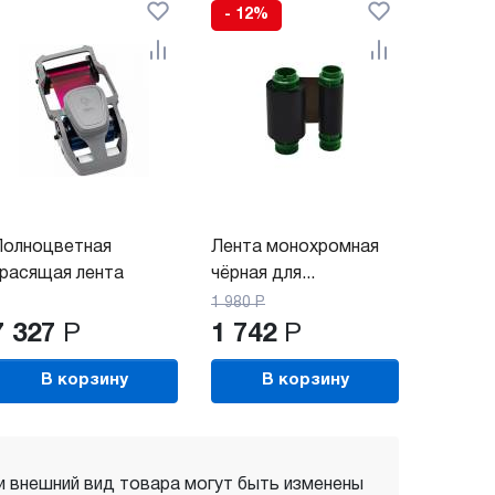
- 12%
Полноцветная
Лента монохромная
расящая лента
чёрная для...
иббон...
1 980
Р
7 327
Р
1 742
Р
В корзину
В корзину
 и внешний вид товара могут быть изменены