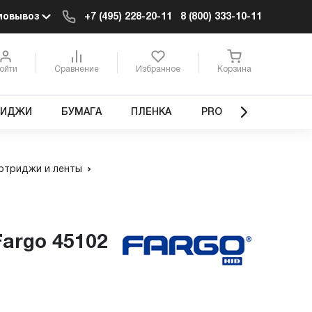
мовывоз
+7 (495) 228-20-11
8 (800) 333-10-11
ойти
Сравнение
Избранное
Корзина
РИДЖИ
БУМАГА
ПЛЕНКА
PRO
ртриджи и ленты
Fargo 45102