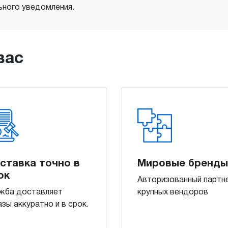
ного уведомления.
вас
ставка точно в
Мировые бренды
ок
Авторизованный партн
жба доставляет
крупных вендоров
азы аккуратно и в срок.