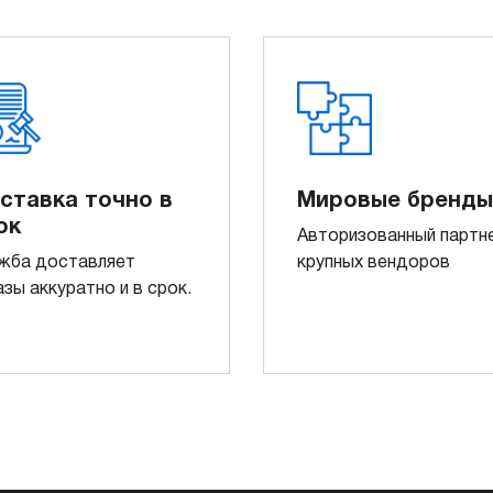
ставка точно в
Мировые бренды
ок
Авторизованный партн
жба доставляет
крупных вендоров
азы аккуратно и в срок.