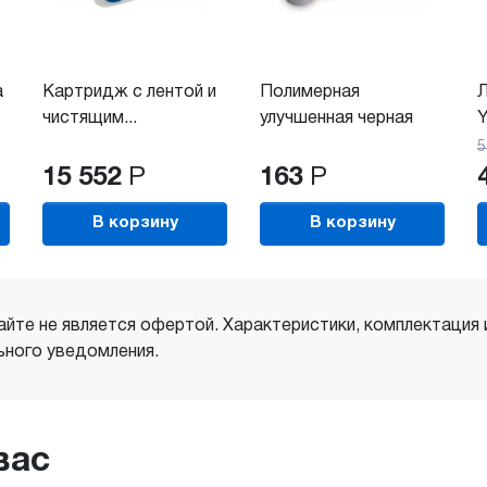
а
Картридж с лентой и
Полимерная
Л
чистящим...
улучшенная черная
Y
лента...
5
15 552
Р
163
Р
В корзину
В корзину
айте не является офертой. Характеристики, комплектация
ного уведомления.
вас