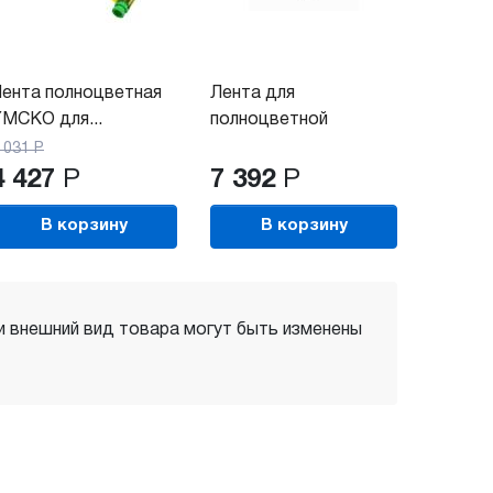
ента полноцветная
Лента для
MCKO для...
полноцветной
печати...
 031
Р
4 427
Р
7 392
Р
В корзину
В корзину
 и внешний вид товара могут быть изменены