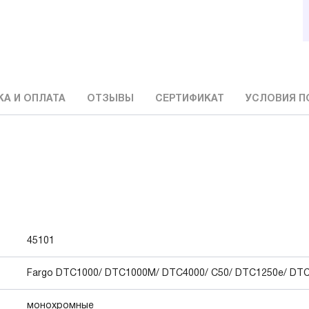
А И ОПЛАТА
ОТЗЫВЫ
СЕРТИФИКАТ
УСЛОВИЯ П
45101
Fargo DTC1000/ DTC1000M/ DTC4000/ C50/ DTC1250e/ DT
монохромные