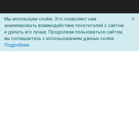
Помощь
×
Мы используем cookie. Это позволяет нам
анализировать взаимодействие посетителей с сайтом
Вопрос-ответ
и делать его лучше. Продолжая пользоваться сайтом,
вы соглашаетесь с использованием данных cookie.
Реквизиты
Подробнее
Гарантии и возврат
Сервисный центр
Вакансии
Обратная связь
Для Таможенного союза
Запрос актов сверки