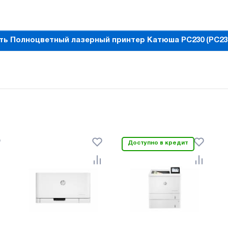
ть Полноцветный лазерный принтер Катюша PC230 (PC23
Доступно в кредит