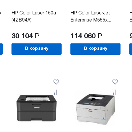
o
HP Color Laser 150a
HP Color LaserJet
H
(4ZB94A)
Enterprise M555x...
E
30 104
Р
114 060
Р
В корзину
В корзину