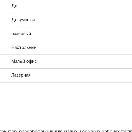
Да
Документы
лазерный
Настольный
Малый офис
Лазерная
интер, разработанный для малых и средних рабочих груп