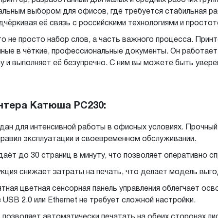
мальным выбором для офисов, где требуется стабильная р
дчёркивая её связь с российскими технологиями и простот
о не просто набор слов, а часть важного процесса. При
ые в чёткие, профессиональные документы. Он работает 
у и выполняет её безупречно. С ним вы можете быть увере
нтера Катюша PC230:
дан для интенсивной работы в офисных условиях. Прочный
равил эксплуатации и своевременном обслуживании.
аёт до 30 страниц в минуту, что позволяет оперативно с
кция снижает затраты на печать, что делает модель выго
тная цветная сенсорная панель управления облегчает осв
USB 2.0 или Ethernet не требует сложной настройки.
позволяет автоматически печатать на обеих сторонах лист