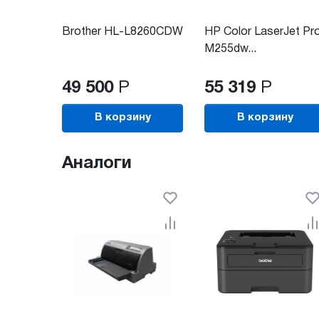
Brother HL-L8260CDW
HP Color LaserJet Pr
M255dw...
49 500
Р
55 319
Р
В корзину
В корзину
Аналоги