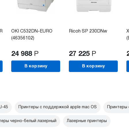
WR
OKI C532DN-EURO
Ricoh SP 230DNw
X
(46356102)
(
24 988
Р
27 225
Р
В корзину
В корзину
J-45
Принтеры с поддержкой apple mac OS
Принтеры 
теры черно-белый лазерный
Лазерные принтеры