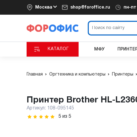
Москва
shop@foroffice.ru
пн-п
КАТАЛОГ
МФУ
ПРИНТЕ
Главная
Оргтехника и компьютеры
Принтеры
Принтер Brother HL-L23
Артикул:
108-095145
5
из
5