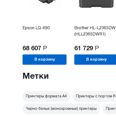
Epson LQ-690
Brother HL-L2365D
(HLL2365DWR1)
68 607
Р
61 729
Р
В корзину
В корзину
Метки
Принтеры формата А4
Принтеры с портом R
Черно-белые (монохромные) принтеры
Прин