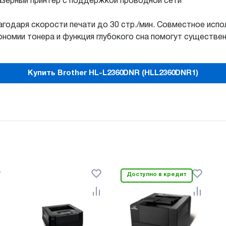
азерный принтер с поддержкой проводной сети
годаря скорости печати до 30 стр./мин. Совместное исп
ономии тонера и функция глубокого сна помогут существе
Купить Brother HL-L2360DNR (HLL2360DNR1)
Доступно в кредит