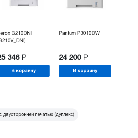
erox B210DNI
Pantum P3010DW
Pantum
B210V_DNI)
25 346
Р
24 200
Р
23 1
В корзину
В корзину
В
с двусторонней печатью (дуплекс)