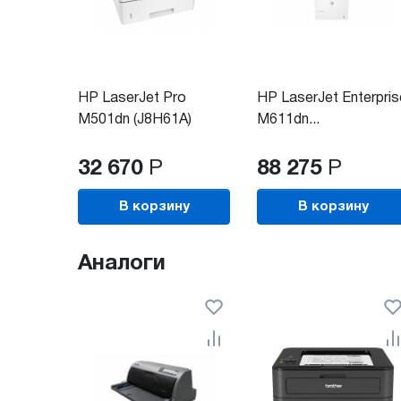
HP LaserJet Pro
HP LaserJet Enterpris
M501dn (J8H61A)
M611dn...
32 670
Р
88 275
Р
В корзину
В корзину
Аналоги