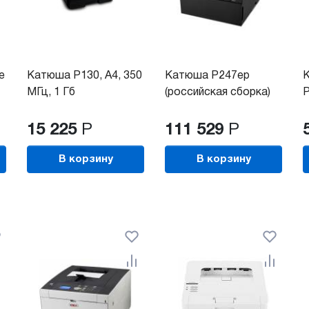
e
Катюша P130, A4, 350
Катюша P247ep
МГц, 1 Гб
(российская сборка)
15 225
Р
111 529
Р
В корзину
В корзину