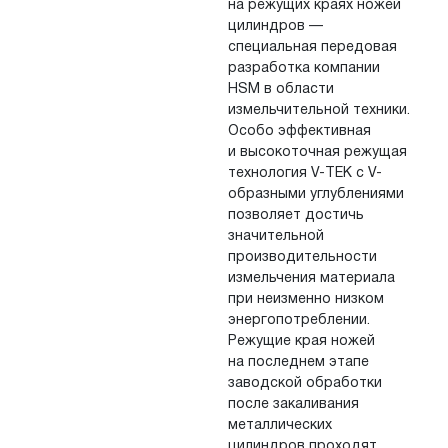
на
режущих краях ножей
цилиндров
—
специальная передовая
разработка компании
HSM в
области
измельчительной техники.
Особо эффективная
и
высокоточная режущая
технология V-TEK с
V-
образными углублениями
позволяет достичь
значительной
производительности
измельчения материала
при неизменно низком
энергопотреблении.
Режущие края ножей
на
последнем этапе
заводской обработки
после закаливания
металлических
цилиндров проходят