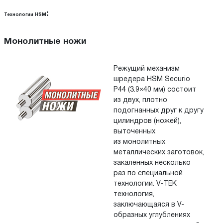
:
Технологии HSM
Монолитные ножи
Режущий механизм
шредера HSM Securio
P44 (3.9×40 мм) состоит
из
двух, плотно
подогнанных друг к
другу
цилиндров (ножей),
выточенных
из
монолитных
металлических заготовок,
закаленных несколько
раз по специальной
технологии. V-TEK
технология,
заключающаяся в
V-
образных углублениях