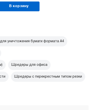
В корзину
для уничтожения бумаги формата А4
м)
Шредеры для офиса
сти
Шредеры с перекрестным типом резки