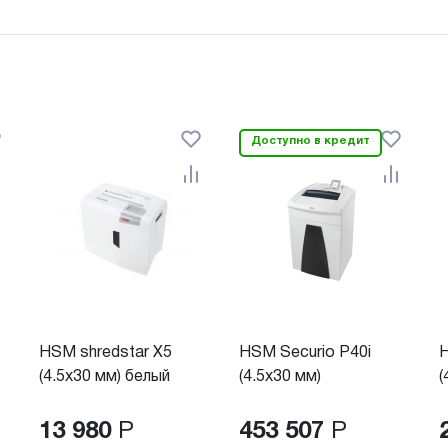
Доступно в кредит
HSM shredstar X5
HSM Securio P40i
H
(4.5x30 мм) белый
(4.5x30 мм)
(
13 980
Р
453 507
Р