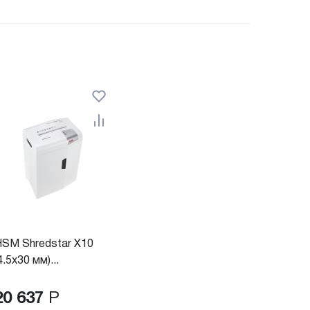
SM Shredstar X10
4.5x30 мм)...
20 637
Р