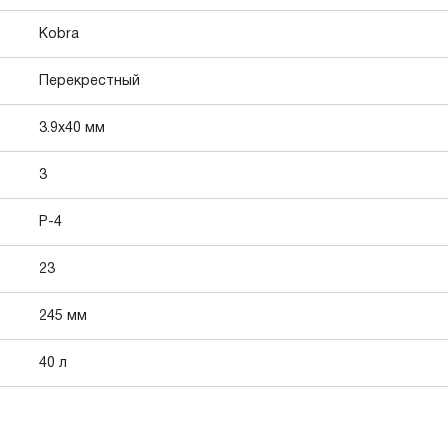
Kobra
Перекрестный
3.9x40 мм
3
P-4
23
245 мм
40 л