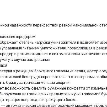
ной надёжности перекрёстной резкой максимальной степ
равления шредером.
тображает степень нагрузки уничтожителя и позволяет изб
управления питанием уничтожителя, позволяющая в режим
 шредер в режим ожидания и автоматически выключают его
магу в случае застревания
часа
рни в режущем блоке изготовлены из стали, мотор соед
чтожителей без труда справляются со степлерными скобк
ть бумагу затрачивая меньше энергии.
даёт возможность оделить бумажные конфетти от измельчё
наружения металлических предметов в уничтожаемой бум
едотвращая повреждения режущего блока.
— автоматическая смазывает режущий механизм, продлев