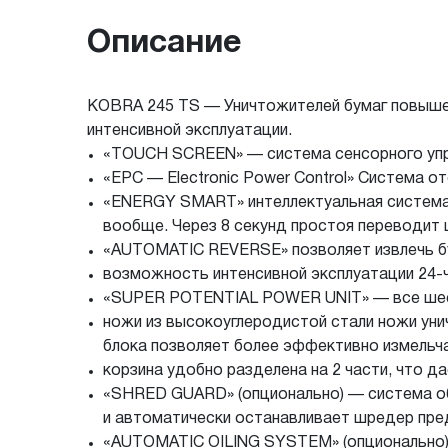
Описание
KOBRA 245 TS — Уничтожителей бумаг повышен
интенсивной эксплуатации.
«TOUCH SCREEN» — система сенсорного уп
«EPC — Electronic Power Control» Система о
«ENERGY SMART» интеллектуальная система 
вообще. Через 8 секунд простоя переводит
«AUTOMATIC REVERSE» позволяет извлечь бу
возможность интенсивной эксплуатации
24-
«SUPER POTENTIAL POWER UNIT» — все шесте
ножи из высокоуглеродистой стали ножи уни
блока позволяет более эффективно измельча
корзина удобно разделена на 2 части, что 
«SHRED GUARD» (опционально) — система об
и автоматически останавливает шредер пр
«AUTOMATIC OILING SYSTEM» (опционально) 