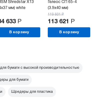
SM Shredstar X13
Гелеос СП 65-4
4x37 мм) white
(3.9х40 мм)
119 601
Р
34 633
Р
113 621
Р
В корзину
В корзину
для бумаги с высокой производительностью
еры для бумаги
ки
Шредеры для пластика