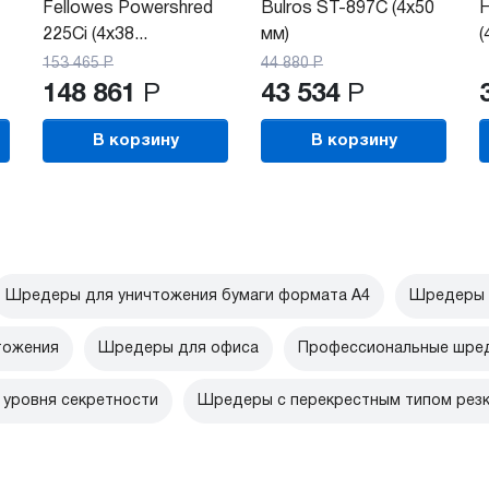
Fellowes Powershred
Bulros ST-897C (4х50
H
225Ci (4x38...
мм)
(
153 465
Р
44 880
Р
148 861
Р
43 534
Р
В корзину
В корзину
Шредеры для уничтожения бумаги формата А4
Шредеры 
тожения
Шредеры для офиса
Профессиональные шред
уровня секретности
Шредеры с перекрестным типом рез