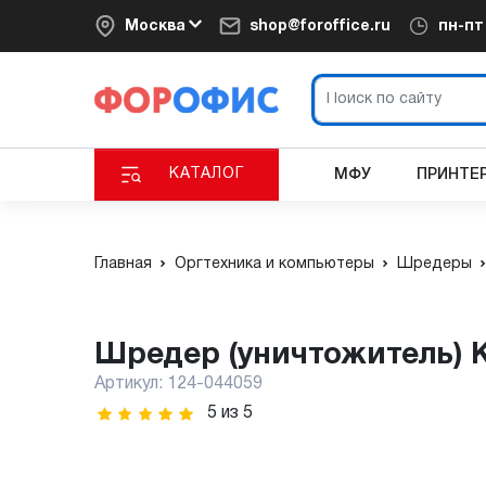
Москва
shop@foroffice.ru
пн-п
КАТАЛОГ
МФУ
ПРИНТЕ
Главная
Оргтехника и компьютеры
Шредеры
Шредер (уничтожитель) K
Артикул:
124-044059
5
из
5