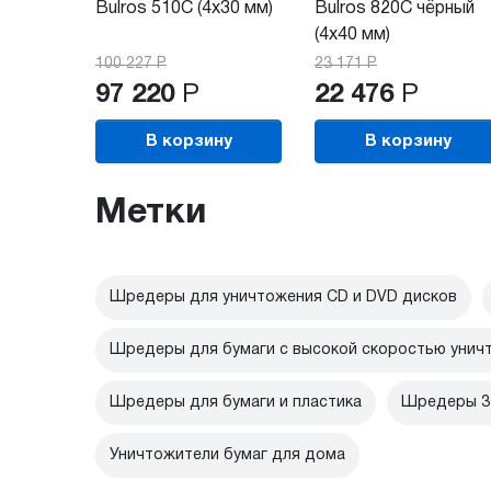
Bulros 510C (4x30 мм)
Bulros 820C чёрный
(4x40 мм)
100 227
Р
23 171
Р
97 220
Р
22 476
Р
В корзину
В корзину
Метки
Шредеры для уничтожения CD и DVD дисков
Шредеры для бумаги с высокой скоростью унич
Шредеры для бумаги и пластика
Шредеры 3 
Уничтожители бумаг для дома