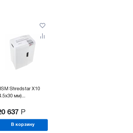
SM Shredstar X10
4.5x30 мм)...
20 637
Р
В корзину