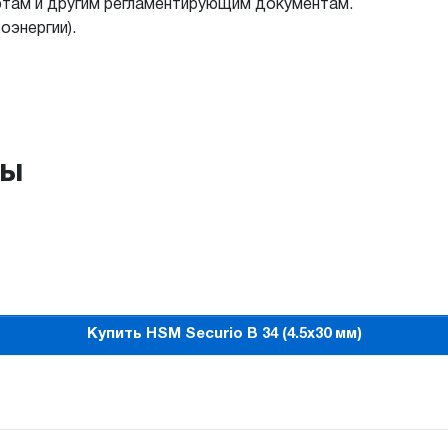
там и другим регламентирующим документам.
оэнергии).
ры
Купить HSM Securio B 34 (4.5х30 мм)