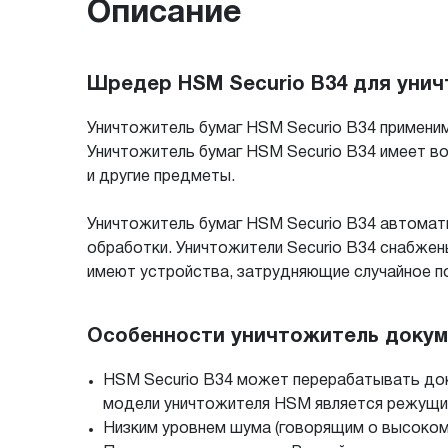
Описание
Шредер HSM Securio B34 для уни
Уничтожитель бумаг HSM Securio B34 применим
Уничтожитель бумаг HSM Securio B34 имеет в
и другие предметы.
Уничтожитель бумаг HSM Securio B34 автомати
обработки. Уничтожители Securio B34 снабжен
имеют устройства, затрудняющие случайное по
Особенности уничтожитель докуме
HSM Securio B34 может перерабатывать док
модели уничтожителя HSM является режущим
Низким уровнем шума (говорящим о высоком 