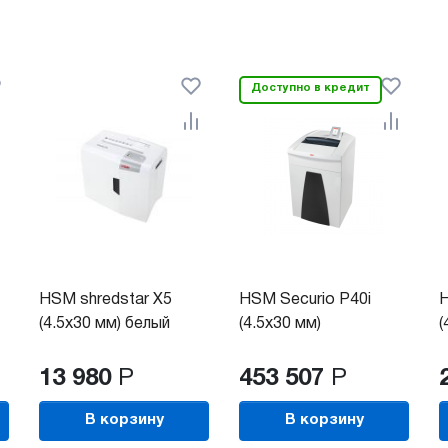
Доступно в кредит
HSM shredstar X5
HSM Securio P40i
H
(4.5x30 мм) белый
(4.5x30 мм)
(
13 980
Р
453 507
Р
В корзину
В корзину